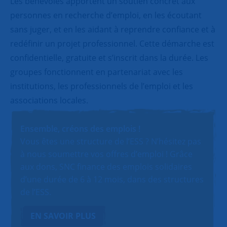
Les bénévoles apportent un soutien concret aux
personnes en recherche d’emploi, en les écoutant
sans juger, et en les aidant à reprendre confiance et à
redéfinir un projet professionnel. Cette démarche est
confidentielle, gratuite et s’inscrit dans la durée. Les
groupes fonctionnent en partenariat avec les
institutions, les professionnels de l’emploi et les
associations locales.
Ensemble, créons des emplois !
Vous êtes une structure de l’ESS ? N’hésitez pas
à nous soumettre vos offres d’emploi ! Grâce
aux dons, SNC finance des emplois solidaires
d’une durée de 6 à 12 mois, dans des structures
de l’ESS.
EN SAVOIR PLUS