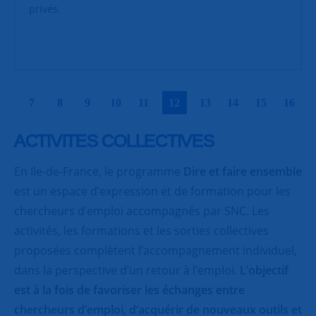
privés.
|
|
|
|
|
|
|
|
|
|
7
8
9
10
11
12
13
14
15
16
ACTIVITES COLLECTIVES
En Ile-de-France, le programme
Dire et faire ensemble
est un espace d’expression et de formation pour les
chercheurs d’emploi accompagnés par SNC. Les
activités, les formations et les sorties collectives
proposées complètent l’accompagnement individuel,
dans la perspective d’un retour à l’emploi.
L’objectif
est à la fois de favoriser les échanges entre
chercheurs d’emploi, d’acquérir de nouveaux outils et