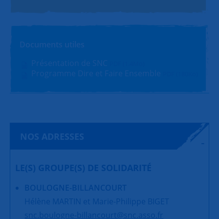
Documents utiles
Présentation de SNC
PDF (1.4Mo)
Programme Dire et Faire Ensemble
PDF (180Ko)
NOS ADRESSES
LE(S) GROUPE(S) DE SOLIDARITÉ
BOULOGNE-BILLANCOURT
Hélène MARTIN et Marie-Philippe BIGET
snc.boulogne-billancourt@snc.asso.fr