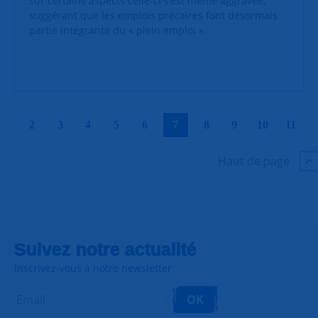
sur certains aspects celle-ci s’est même aggravée,
suggérant que les emplois précaires font désormais
partie intégrante du « plein emploi ».
|
|
|
|
|
|
|
|
|
|
2
3
4
5
6
7
8
9
10
11
Haut de page
Suivez notre actualité
Inscrivez-vous à notre newsletter
OK