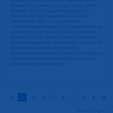
d’emploi, l’association Solidarités Nouvelles Face au
Chômage (SNC) s’adresse aux organisations parties
prenantes dans les négociations engagées sur
l’évolution des règles applicables à la rupture
conventionnelle (RC). Par ce communiqué,
l’association entend manifester son attachement à cet
outil sécurisant, tant pour les salariés que pour les
employeurs, tout en invitant à analyser ses usages
pour l’aménagement des fins de carrière et en vue de
la création d’une activité indépendante,
potentiellement coûteux pour l’assurance chômage ou
susceptibles de favoriser la substitution du travail
indépendant à l’emploi salarié.
|
|
|
|
|
|
|
|
|
|
1
2
3
4
5
6
7
8
9
10
Haut de page