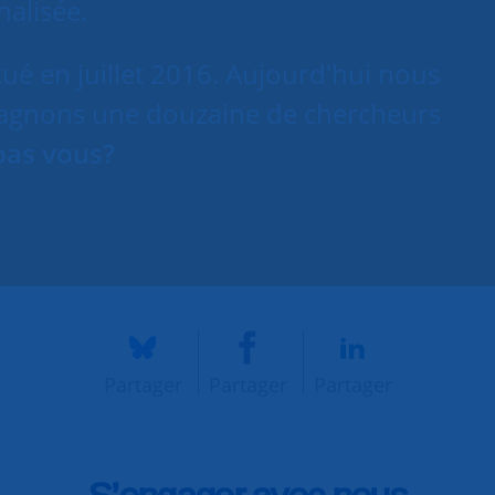
nalisée.
ué en juillet 2016. Aujourd'hui nous
agnons une douzaine de chercheurs
pas vous?
Partager
Partager
Partager