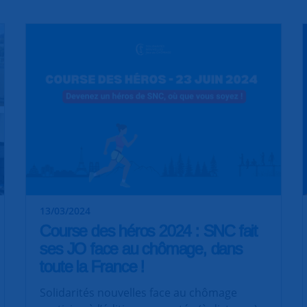
13/03/2024
Course des héros 2024 : SNC fait
ses JO face au chômage, dans
toute la France !
Solidarités nouvelles face au chômage