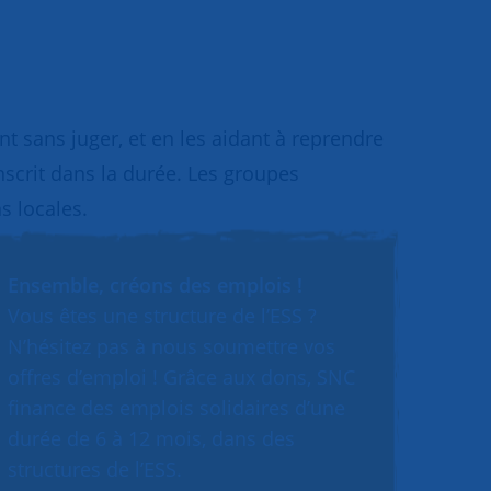
 sans juger, et en les aidant à reprendre
inscrit dans la durée. Les groupes
s locales.
Ensemble, créons des emplois !
Vous êtes une structure de l’ESS ?
N’hésitez pas à nous soumettre vos
offres d’emploi ! Grâce aux dons, SNC
finance des emplois solidaires d’une
durée de 6 à 12 mois, dans des
structures de l’ESS.