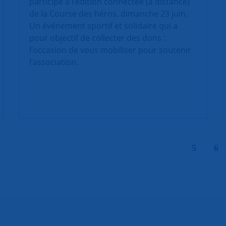
participe à l’édition connectée (à distance)
de la Course des héros, dimanche 23 juin.
Un événement sportif et solidaire qui a
pour objectif de collecter des dons :
l’occasion de vous mobiliser pour soutenir
l’association.
|
5
6