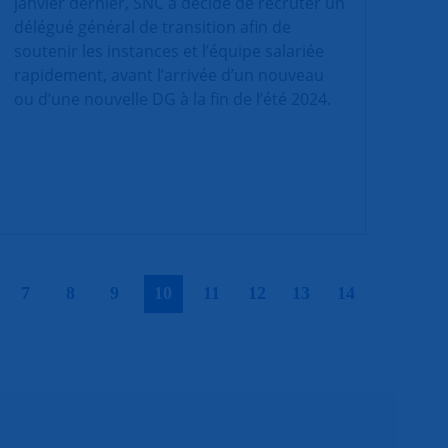
janvier dernier, SNC a décidé de recruter un
délégué général de transition afin de
soutenir les instances et l’équipe salariée
rapidement, avant l’arrivée d’un nouveau
ou d’une nouvelle DG à la fin de l’été 2024.
|
|
|
|
|
|
|
|
|
7
8
9
10
11
12
13
14