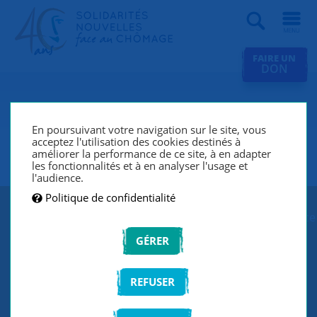
Recherche
FAIRE UN
DON
SNC Clamart (Châtenay-
Malabry, Vanves, Bourg-La-
En poursuivant votre navigation sur le site, vous
acceptez l'utilisation des cookies destinés à
Reine)
améliorer la performance de ce site, à en adapter
les fonctionnalités et à en analyser l'usage et
l'audience.
Politique de confidentialité
SNC Clamart lutte contre le chômage et l’exclusion grâce
à un réseau de bénévoles qui écoutent et
GÉRER
accompagnent les chercheurs d’emploi de manière
individuelle et personnalisée.
REFUSER
CONTACTEZ-NOUS