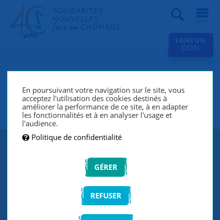
Recherche
FAIRE UN
DON
SNC Clamart (Châtenay-
Malabry, Vanves, Bourg-La-
En poursuivant votre navigation sur le site, vous
acceptez l'utilisation des cookies destinés à
Reine)
améliorer la performance de ce site, à en adapter
les fonctionnalités et à en analyser l'usage et
l'audience.
Politique de confidentialité
SNC Clamart lutte contre le chômage et l’exclusion grâce
à un réseau de bénévoles qui écoutent et
GÉRER
accompagnent les chercheurs d’emploi de manière
individuelle et personnalisée.
REFUSER
CONTACTEZ-NOUS