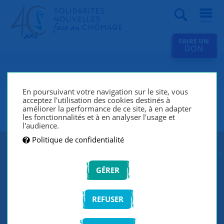
Recherche
FAIRE UN
DON
SNC Clamart (Châtenay-
Malabry, Vanves, Bourg-La-
En poursuivant votre navigation sur le site, vous
acceptez l'utilisation des cookies destinés à
Reine)
améliorer la performance de ce site, à en adapter
les fonctionnalités et à en analyser l'usage et
l'audience.
Politique de confidentialité
SNC Clamart lutte contre le chômage et l’exclusion grâce
à un réseau de bénévoles qui écoutent et
GÉRER
accompagnent les chercheurs d’emploi de manière
individuelle et personnalisée.
REFUSER
CONTACTEZ-NOUS