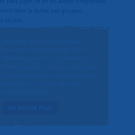
 sans juger, et en les aidant à reprendre
inscrit dans la durée. Les groupes
s locales.
Ensemble, créons des emplois !
Vous êtes une structure de l’ESS ?
N’hésitez pas à nous soumettre vos
offres d’emploi ! Grâce aux dons, SNC
finance des emplois solidaires d’une
durée de 6 à 12 mois, dans des
structures de l’ESS.
EN SAVOIR PLUS