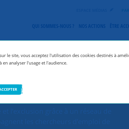
ESPACE MÉDIAS
PAR
QUI SOMMES-NOUS ?
NOS ACTIONS
ÊTRE AC
SNC Dijon
ur le site, vous acceptez l'utilisation des cookies destinés à améli
à en analyser l'usage et l'audience.
ACCEPTER
et l’exclusion grâce à un réseau de
agnent les chercheurs d’emploi de