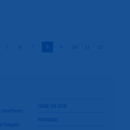
|
|
|
|
|
|
|
|
|
5
6
7
8
9
10
11
12
FAIRE UN DON
 chercheurs
PARTAGES
 à l’emploi