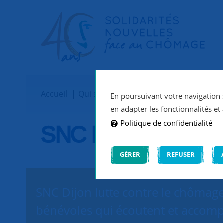
Accueil
Qui sommes-nous ?
Implantations
En poursuivant votre navigation s
en adapter les fonctionnalités et 
Politique de confidentialité
SNC Dijon
GÉRER
REFUSER
SNC Dijon lutte contre le chômage 
bénévoles qui écoutent et accomp