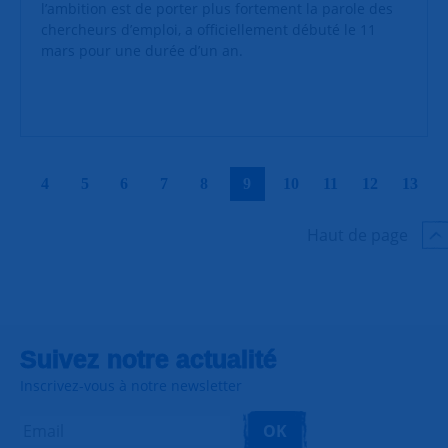
l’ambition est de porter plus fortement la parole des
chercheurs d’emploi, a officiellement débuté le 11
mars pour une durée d’un an.
|
|
|
|
|
|
|
|
|
|
4
5
6
7
8
9
10
11
12
13
Haut de page
Suivez notre actualité
Inscrivez-vous à notre newsletter
OK