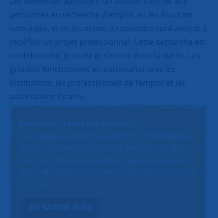
Les bénévoles apportent un soutien concret aux
personnes en recherche d’emploi, en les écoutant
sans juger, et en les aidant à reprendre confiance et à
redéfinir un projet professionnel. Cette démarche est
confidentielle, gratuite et s’inscrit dans la durée. Les
groupes fonctionnent en partenariat avec les
institutions, les professionnels de l’emploi et les
associations locales.
Ensemble, créons des emplois !
Vous êtes une structure de l’ESS ? N’hésitez pas
à nous soumettre vos offres d’emploi ! Grâce
aux dons, SNC finance des emplois solidaires
d’une durée de 6 à 12 mois, dans des structures
de l’ESS.
EN SAVOIR PLUS