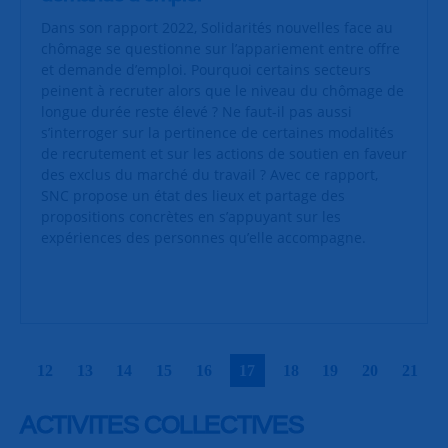
Dans son rapport 2022, Solidarités nouvelles face au
chômage se questionne sur l’appariement entre offre
et demande d’emploi. Pourquoi certains secteurs
peinent à recruter alors que le niveau du chômage de
longue durée reste élevé ? Ne faut-il pas aussi
s’interroger sur la pertinence de certaines modalités
de recrutement et sur les actions de soutien en faveur
des exclus du marché du travail ? Avec ce rapport,
SNC propose un état des lieux et partage des
propositions concrètes en s’appuyant sur les
expériences des personnes qu’elle accompagne.
|
|
|
|
|
|
|
|
|
|
12
13
14
15
16
17
18
19
20
21
ACTIVITES COLLECTIVES