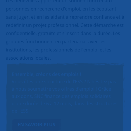
Les bénévoles apportent un soutien concret aux
personnes en recherche d’emploi, en les écoutant
sans juger, et en les aidant à reprendre confiance et à
redéfinir un projet professionnel. Cette démarche est
confidentielle, gratuite et s’inscrit dans la durée. Les
groupes fonctionnent en partenariat avec les
institutions, les professionnels de l’emploi et les
associations locales.
Ensemble, créons des emplois !
Vous êtes une structure de l’ESS ? N’hésitez pas
à nous soumettre vos offres d’emploi ! Grâce
aux dons, SNC finance des emplois solidaires
d’une durée de 6 à 12 mois, dans des structures
de l’ESS.
EN SAVOIR PLUS