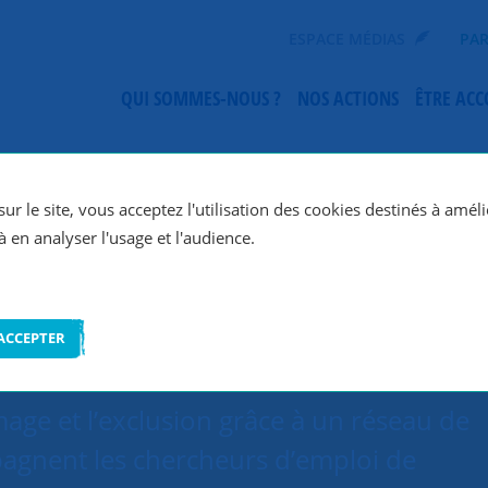
ESPACE MÉDIAS
PAR
QUI SOMMES-NOUS ?
NOS ACTIONS
ÊTRE AC
SNC Grenoble
ur le site, vous acceptez l'utilisation des cookies destinés à améli
à en analyser l'usage et l'audience.
ACCEPTER
age et l’exclusion grâce à un réseau de
agnent les chercheurs d’emploi de