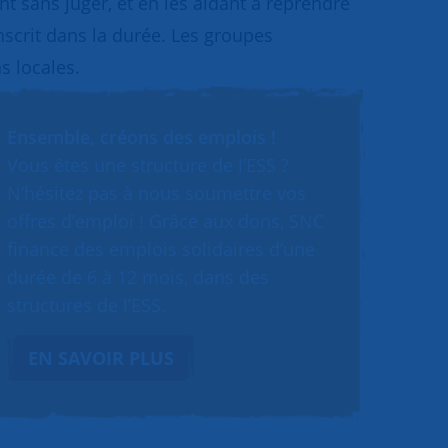
 sans juger, et en les aidant à reprendre
inscrit dans la durée. Les groupes
s locales.
Ensemble, créons des emplois !
Vous êtes une structure de l’ESS ?
N’hésitez pas à nous soumettre vos
offres d’emploi ! Grâce aux dons, SNC
finance des emplois solidaires d’une
durée de 6 à 12 mois, dans des
structures de l’ESS.
EN SAVOIR PLUS