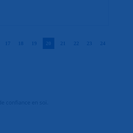
|
|
|
|
|
|
|
|
|
17
18
19
20
21
22
23
24
de confiance en soi.