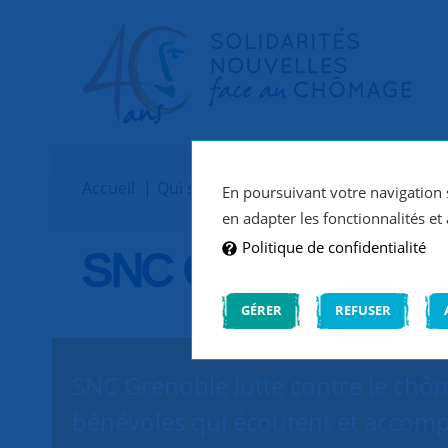
Accueil
Qui sommes-nous ?
Implantations
En poursuivant votre navigation s
en adapter les fonctionnalités et 
Politique de confidentialité
SNC Grenoble
GÉRER
REFUSER
SNC Grenoble lutte contre le chôm
bénévoles qui écoutent et accomp