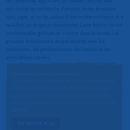
Les bénévoles apportent un soutien concret aux
personnes en recherche d’emploi, en les écoutant
sans juger, et en les aidant à reprendre confiance et à
redéfinir un projet professionnel. Cette démarche est
confidentielle, gratuite et s’inscrit dans la durée. Les
groupes fonctionnent en partenariat avec les
institutions, les professionnels de l’emploi et les
associations locales.
Ensemble, créons des emplois !
Vous êtes une structure de l’ESS ? N’hésitez pas
à nous soumettre vos offres d’emploi ! Grâce
aux dons, SNC finance des emplois solidaires
d’une durée de 6 à 12 mois, dans des structures
de l’ESS.
EN SAVOIR PLUS