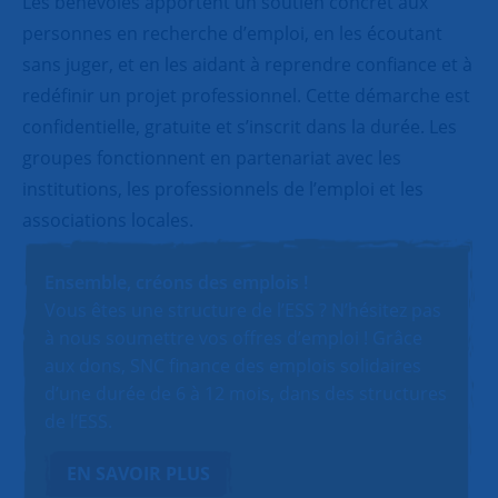
Les bénévoles apportent un soutien concret aux
personnes en recherche d’emploi, en les écoutant
sans juger, et en les aidant à reprendre confiance et à
redéfinir un projet professionnel. Cette démarche est
confidentielle, gratuite et s’inscrit dans la durée. Les
groupes fonctionnent en partenariat avec les
institutions, les professionnels de l’emploi et les
associations locales.
Ensemble, créons des emplois !
Vous êtes une structure de l’ESS ? N’hésitez pas
à nous soumettre vos offres d’emploi ! Grâce
aux dons, SNC finance des emplois solidaires
d’une durée de 6 à 12 mois, dans des structures
de l’ESS.
EN SAVOIR PLUS