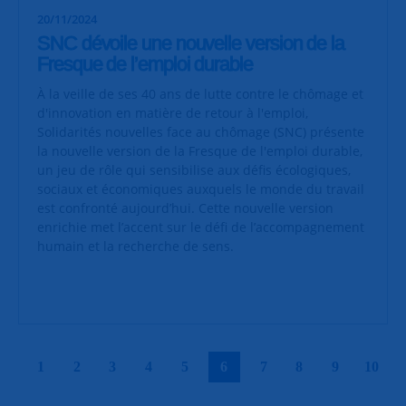
20/11/2024
SNC dévoile une nouvelle version de la
Fresque de l’emploi durable
À la veille de ses 40 ans de lutte contre le chômage et
d'innovation en matière de retour à l'emploi,
Solidarités nouvelles face au chômage (SNC) présente
la nouvelle version de la Fresque de l'emploi durable,
un jeu de rôle qui sensibilise aux défis écologiques,
sociaux et économiques auxquels le monde du travail
est confronté aujourd’hui. Cette nouvelle version
enrichie met l’accent sur le défi de l’accompagnement
humain et la recherche de sens.
|
|
|
|
|
|
|
|
|
|
1
2
3
4
5
6
7
8
9
10