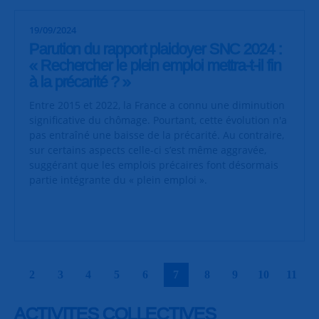
19/09/2024
Parution du rapport plaidoyer SNC 2024 :
« Rechercher le plein emploi mettra-t-il fin
à la précarité ? »
Entre 2015 et 2022, la France a connu une diminution
significative du chômage. Pourtant, cette évolution n'a
pas entraîné une baisse de la précarité. Au contraire,
sur certains aspects celle-ci s’est même aggravée,
suggérant que les emplois précaires font désormais
partie intégrante du « plein emploi ».
|
|
|
|
|
|
|
|
|
|
2
3
4
5
6
7
8
9
10
11
ACTIVITES COLLECTIVES