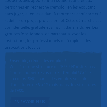
Les bénévoles apportent un soutien concret aux
personnes en recherche d’emploi, en les écoutant
sans juger, et en les aidant à reprendre confiance et à
redéfinir un projet professionnel. Cette démarche est
confidentielle, gratuite et s’inscrit dans la durée. Les
groupes fonctionnent en partenariat avec les
institutions, les professionnels de l’emploi et les
associations locales.
Ensemble, créons des emplois !
Vous êtes une structure de l’ESS ? N’hésitez pas
à nous soumettre vos offres d’emploi ! Grâce
aux dons, SNC finance des emplois solidaires
d’une durée de 6 à 12 mois, dans des structures
de l’ESS.
EN SAVOIR PLUS