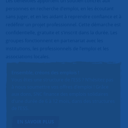
Les bénévoles apportent un soutien concret aux
personnes en recherche d’emploi, en les écoutant
sans juger, et en les aidant à reprendre confiance et à
redéfinir un projet professionnel. Cette démarche est
confidentielle, gratuite et s’inscrit dans la durée. Les
groupes fonctionnent en partenariat avec les
institutions, les professionnels de l’emploi et les
associations locales.
Ensemble, créons des emplois !
Vous êtes une structure de l’ESS ? N’hésitez pas
à nous soumettre vos offres d’emploi ! Grâce
aux dons, SNC finance des emplois solidaires
d’une durée de 6 à 12 mois, dans des structures
de l’ESS.
EN SAVOIR PLUS