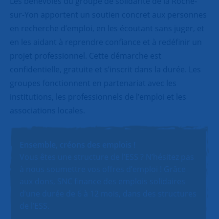
Les bénévoles du groupe de solidarité de la Roche-
sur-Yon apportent un soutien concret aux personnes
en recherche d’emploi, en les écoutant sans juger, et
en les aidant à reprendre confiance et à redéfinir un
projet professionnel. Cette démarche est
confidentielle, gratuite et s’inscrit dans la durée. Les
groupes fonctionnent en partenariat avec les
institutions, les professionnels de l’emploi et les
associations locales.
Ensemble, créons des emplois !
Vous êtes une structure de l’ESS ? N’hésitez pas
à nous soumettre vos offres d’emploi ! Grâce
aux dons, SNC finance des emplois solidaires
d’une durée de 6 à 12 mois, dans des structures
de l’ESS.