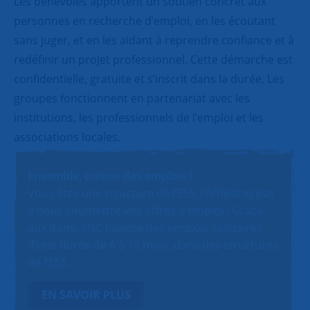
Les bénévoles apportent un soutien concret aux
personnes en recherche d’emploi, en les écoutant
sans juger, et en les aidant à reprendre confiance et à
redéfinir un projet professionnel. Cette démarche est
confidentielle, gratuite et s’inscrit dans la durée. Les
groupes fonctionnent en partenariat avec les
institutions, les professionnels de l’emploi et les
associations locales.
Ensemble, créons des emplois !
Vous êtes une structure de l’ESS ? N’hésitez pas
à nous soumettre vos offres d’emploi ! Grâce
aux dons, SNC finance des emplois solidaires
d’une durée de 6 à 12 mois, dans des structures
de l’ESS.
EN SAVOIR PLUS