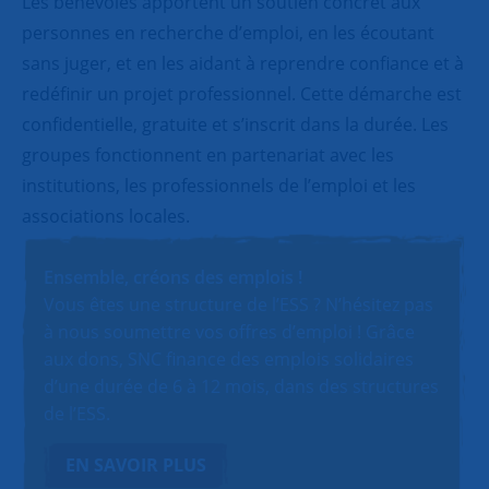
Les bénévoles apportent un soutien concret aux
personnes en recherche d’emploi, en les écoutant
sans juger, et en les aidant à reprendre confiance et à
redéfinir un projet professionnel. Cette démarche est
confidentielle, gratuite et s’inscrit dans la durée. Les
groupes fonctionnent en partenariat avec les
institutions, les professionnels de l’emploi et les
associations locales.
Ensemble, créons des emplois !
Vous êtes une structure de l’ESS ? N’hésitez pas
à nous soumettre vos offres d’emploi ! Grâce
aux dons, SNC finance des emplois solidaires
d’une durée de 6 à 12 mois, dans des structures
de l’ESS.
EN SAVOIR PLUS