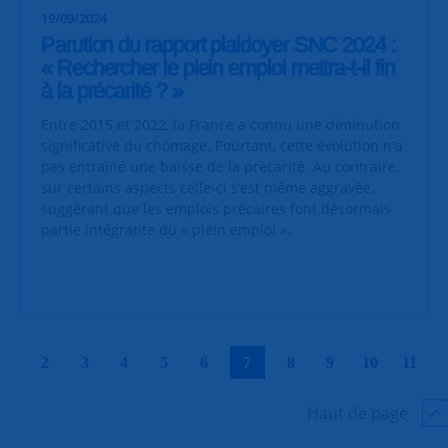
19/09/2024
Parution du rapport plaidoyer SNC 2024 :
« Rechercher le plein emploi mettra-t-il fin
à la précarité ? »
Entre 2015 et 2022, la France a connu une diminution
significative du chômage. Pourtant, cette évolution n'a
pas entraîné une baisse de la précarité. Au contraire,
sur certains aspects celle-ci s’est même aggravée,
suggérant que les emplois précaires font désormais
partie intégrante du « plein emploi ».
|
|
|
|
|
|
|
|
|
|
2
3
4
5
6
7
8
9
10
11
Haut de page