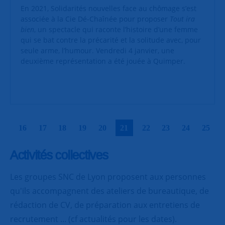
En 2021, Solidarités nouvelles face au chômage s’est
associée à la Cie Dé-Chaînée pour proposer
Tout ira
bien
, un spectacle qui raconte l’histoire d’une femme
qui se bat contre la précarité et la solitude avec, pour
seule arme, l’humour. Vendredi 4 janvier, une
deuxième représentation a été jouée à Quimper.
|
|
|
|
|
|
|
|
|
|
16
17
18
19
20
21
22
23
24
25
Activités collectives
Les groupes SNC de Lyon proposent aux personnes
qu'ils accompagnent des ateliers de bureautique, de
rédaction de CV, de préparation aux entretiens de
recrutement ... (cf actualités pour les dates).