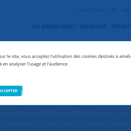
ESPACE MÉDIAS
PAR
QUI SOMMES-NOUS ?
NOS ACTIONS
ÊTRE AC
SNC Nantes
ur le site, vous acceptez l'utilisation des cookies destinés à améli
à en analyser l'usage et l'audience.
ACCEPTER
ons contre le chômage et l'exclusion. N
de manière individuelle et personnalisée