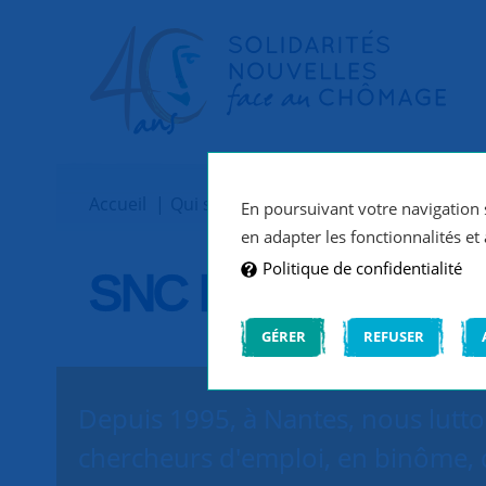
Accueil
Qui sommes-nous ?
Implantations
En poursuivant votre navigation s
en adapter les fonctionnalités et 
Politique de confidentialité
SNC Nantes
GÉRER
REFUSER
Depuis 1995, à Nantes, nous lutt
chercheurs d'emploi, en binôme, 