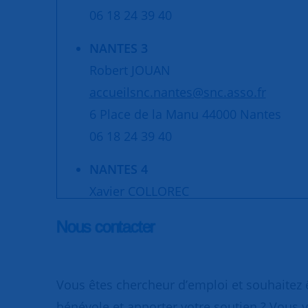
06 18 24 39 40
NANTES 3
Robert JOUAN
accueilsnc.nantes@snc.asso.fr
6 Place de la Manu 44000 Nantes
06 18 24 39 40
NANTES 4
Xavier COLLOREC
accueilsnc.nantes@snc.asso.fr
Nous contacter
6 Place de la Manu 44000 Nantes
06 18 24 39 40
Vous êtes chercheur d’emploi et souhaitez
NANTES 5
bénévole et apporter votre soutien ? Vous v