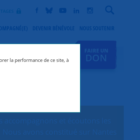
Recherche
TAGES
COMPAGNÉ(E)
DEVENIR BÉNÉVOLE
NOUS SOUTENIR
FAIRE UN
DON
orer la performance de ce site, à
ous accompagnons et écoutons les
. Nous avons constitué sur Nantes