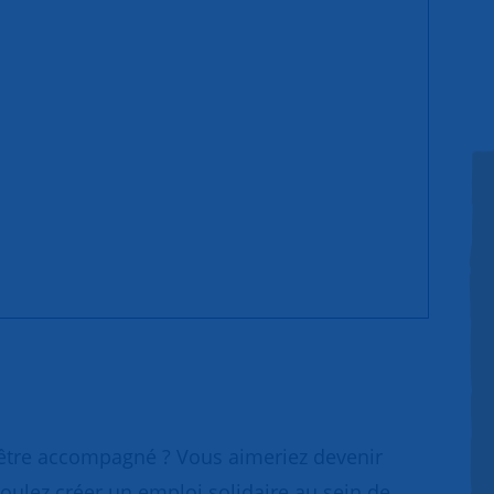
 être accompagné ? Vous aimeriez devenir
oulez créer un emploi solidaire au sein de