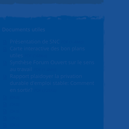
Documents utiles
Présentation de SNC
PDF (1.4Mo)
Carte interactive des bon plans
utiles
PDF (168Ko)
Synthèse Forum Ouvert sur le sens
au travail
PDF (1.4Mo)
Rapport plaidoyer la privation
durable d'emploi stable: Comment
en sortir?
PDF (725Ko)
(0Ko)
(0Ko)
(0Ko)
(0Ko)
(0Ko)