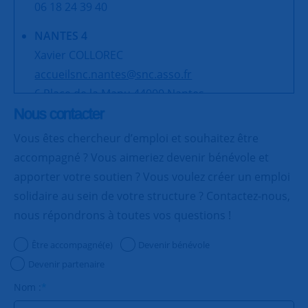
06 18 24 39 40
NANTES 4
Xavier COLLOREC
accueilsnc.nantes@snc.asso.fr
6 Place de la Manu 44000 Nantes
06 18 24 39 40
Nous contacter
Vous êtes chercheur d’emploi et souhaitez être
NANTES 5
accompagné ? Vous aimeriez devenir bénévole et
Christine OLMER
apporter votre soutien ? Vous voulez créer un emploi
accueilsnc.nantes@snc.asso.fr
solidaire au sein de votre structure ? Contactez-nous,
6 Place de la Manu 44000 Nantes
nous répondrons à toutes vos questions !
06 18 24 39 40
Être accompagné(e)
Devenir bénévole
NANTES 6
Devenir partenaire
Anne DEFACQUE et Patrick CANON
accueilsnc.nantes@snc.asso.fr
Nom :
*
6 Place de la Manu 44000 Nantes