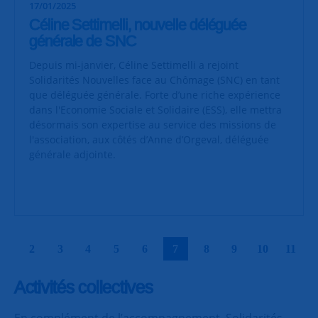
17/01/2025
Céline Settimelli, nouvelle déléguée
générale de SNC
Depuis mi-janvier, Céline Settimelli a rejoint
Solidarités Nouvelles face au Chômage (SNC) en tant
que déléguée générale. Forte d’une riche expérience
dans l'Economie Sociale et Solidaire (ESS), elle mettra
désormais son expertise au service des missions de
l'association, aux côtés d’Anne d’Orgeval, déléguée
générale adjointe.
|
|
|
|
|
|
|
|
|
|
2
3
4
5
6
7
8
9
10
11
Activités collectives