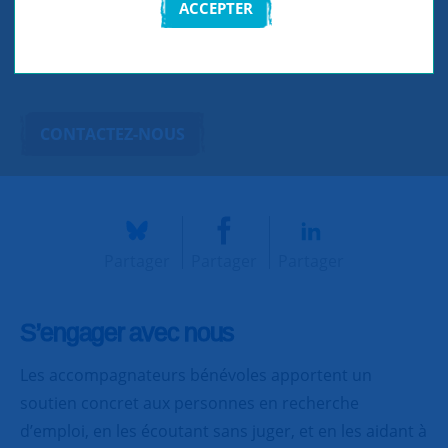
ACCEPTER
bénévoles répartis en 5 groupes de
solidarité.
CONTACTEZ-NOUS
Partager
Partager
Partager
S’engager avec nous
Les accompagnateurs bénévoles apportent un
soutien concret aux personnes en recherche
d’emploi, en les écoutant sans juger, et en les aidant à