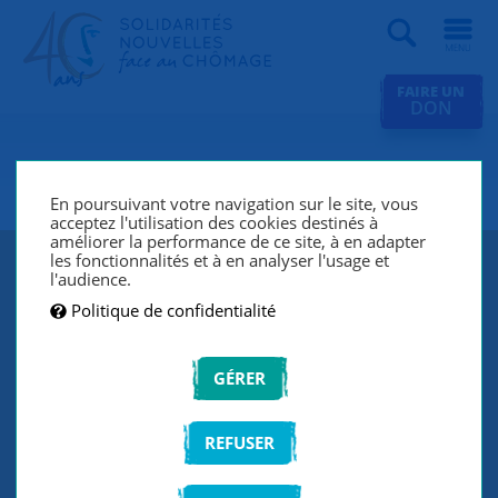
Recherche
FAIRE UN
DON
SNC Nantes
En poursuivant votre navigation sur le site, vous
acceptez l'utilisation des cookies destinés à
améliorer la performance de ce site, à en adapter
les fonctionnalités et à en analyser l'usage et
Depuis 1995, à Nantes, nous luttons
l'audience.
Politique de confidentialité
contre le chômage et l'exclusion. Nous
accompagnons et écoutons les
GÉRER
chercheurs d'emploi, en binôme, de
manière individuelle et personnalisée.
REFUSER
Nous avons constitué sur Nantes un
réseau de 40 accompagnateurs