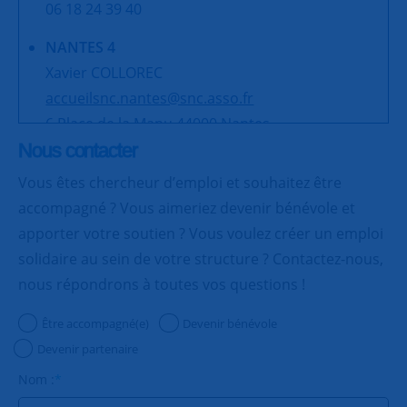
06 18 24 39 40
NANTES 4
Xavier COLLOREC
accueilsnc.nantes@snc.asso.fr
6 Place de la Manu 44000 Nantes
06 18 24 39 40
Nous contacter
Vous êtes chercheur d’emploi et souhaitez être
NANTES 5
accompagné ? Vous aimeriez devenir bénévole et
Christine OLMER
apporter votre soutien ? Vous voulez créer un emploi
accueilsnc.nantes@snc.asso.fr
solidaire au sein de votre structure ? Contactez-nous,
6 Place de la Manu 44000 Nantes
nous répondrons à toutes vos questions !
06 18 24 39 40
Être accompagné(e)
Devenir bénévole
NANTES 6
Devenir partenaire
Anne DEFACQUE et Patrick CANON
accueilsnc.nantes@snc.asso.fr
Nom :
*
6 Place de la Manu 44000 Nantes