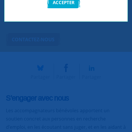
ACCEPTER
bénévoles répartis en 5 groupes de
solidarité.
CONTACTEZ-NOUS
Partager
Partager
Partager
S’engager avec nous
Les accompagnateurs bénévoles apportent un
soutien concret aux personnes en recherche
d’emploi, en les écoutant sans juger, et en les aidant à