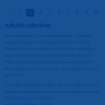
|
|
|
|
|
|
|
|
|
|
1
2
3
4
5
6
7
8
9
10
Activités collectives
En complément de l’accompagnement, Solidarités
nouvelles face au chômage Nantes met en place
chaque année un programme d’activités collectives
pour les personnes accompagnées.Elles ont pour
objet de renforcer les compétences en partageant
ses expériences. et ses liens en rencontrant d'autres
personnes.
Vous êtes intéressé-e ? Merci de vous rapprocher du
binôme de bénévoles qui vous accompagne pour plus
d’informations ou d'écrire à
snc.nantesdfe@snc.asso.fr