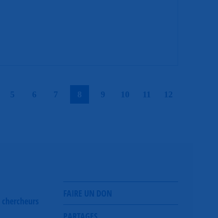
|
|
|
|
|
|
|
|
|
5
6
7
8
9
10
11
12
FAIRE UN DON
 chercheurs
PARTAGES