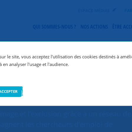
ESPACE MÉDIAS
PAR
QUI SOMMES-NOUS ?
NOS ACTIONS
ÊTRE AC
SNC Nord Isère
ur le site, vous acceptez l'utilisation des cookies destinés à améli
à en analyser l'usage et l'audience.
ACCEPTER
ômage et l’exclusion grâce à un réseau de
agnent les chercheurs d’emploi de