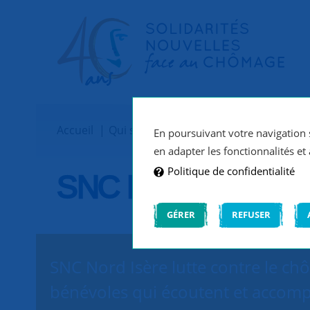
Accueil
Qui sommes-nous ?
Implantations
En poursuivant votre navigation s
en adapter les fonctionnalités et 
Politique de confidentialité
SNC Nord Isère
GÉRER
REFUSER
SNC Nord Isère lutte contre le ch
bénévoles qui écoutent et accomp