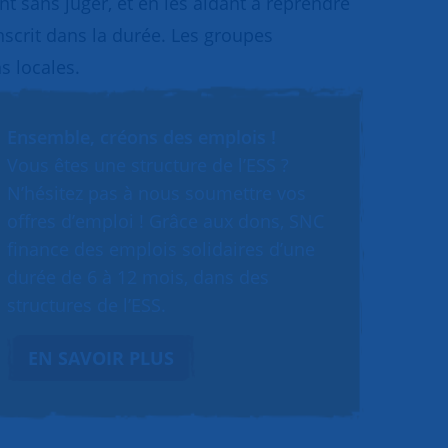
 sans juger, et en les aidant à reprendre
inscrit dans la durée. Les groupes
s locales.
Ensemble, créons des emplois !
Vous êtes une structure de l’ESS ?
N’hésitez pas à nous soumettre vos
offres d’emploi ! Grâce aux dons, SNC
finance des emplois solidaires d’une
durée de 6 à 12 mois, dans des
structures de l’ESS.
EN SAVOIR PLUS