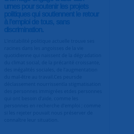
urnes pour soutenir les projets
politiques qui soutiennent le retour
à l’emploi de tous, sans
discrimination.
L’instabilité politique actuelle trouve ses
racines dans les angoisses de la vie
quotidienne qui naissent de la dégradation
du climat social, de la précarité croissante,
des inégalités sociales, de l’augmentation
du mal-être au travail.Ces peursde
déclassement nourrissentla stigmatisation
des personnes immigrées etdes personnes
qui ont besoin d’aide, comme les
personnes en recherche d’emploi ; comme
si les rejeter pouvait nous préserver de
connaître leur situation.