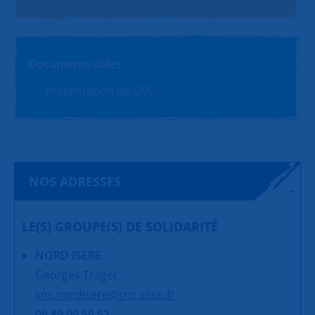
Documents utiles
Présentation de SNC
PDF (1.4Mo)
NOS ADRESSES
LE(S) GROUPE(S) DE SOLIDARITÉ
NORD ISERE
Georges Trager
snc.nordisere@snc.asso.fr
06 89 09 59 52