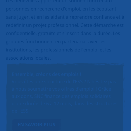
Les bénévoles apportent un soutien concret aux
personnes en recherche d’emploi, en les écoutant
sans juger, et en les aidant à reprendre confiance et à
redéfinir un projet professionnel. Cette démarche est
confidentielle, gratuite et s’inscrit dans la durée. Les
groupes fonctionnent en partenariat avec les
institutions, les professionnels de l’emploi et les
associations locales.
Ensemble, créons des emplois !
Vous êtes une structure de l’ESS ? N’hésitez pas
à nous soumettre vos offres d’emploi ! Grâce
aux dons, SNC finance des emplois solidaires
d’une durée de 6 à 12 mois, dans des structures
de l’ESS.
EN SAVOIR PLUS