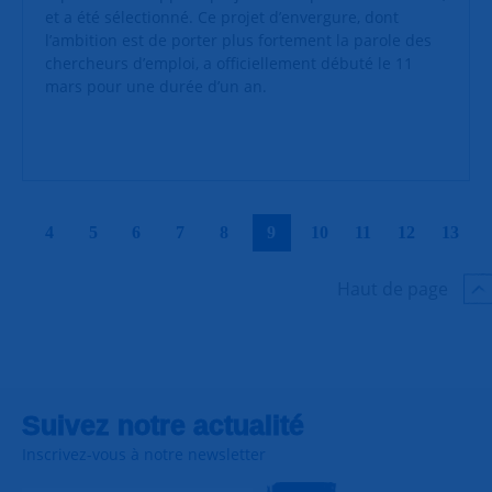
et a été sélectionné. Ce projet d’envergure, dont
l’ambition est de porter plus fortement la parole des
chercheurs d’emploi, a officiellement débuté le 11
mars pour une durée d’un an.
|
|
|
|
|
|
|
|
|
|
4
5
6
7
8
9
10
11
12
13
Haut de page
Suivez notre actualité
Inscrivez-vous à notre newsletter