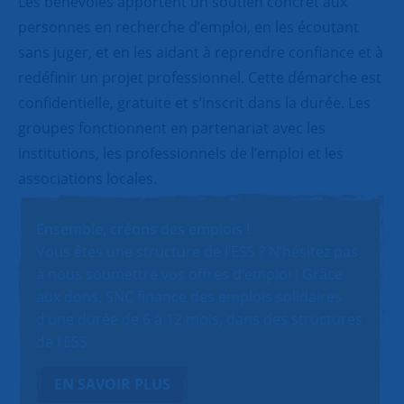
Les bénévoles apportent un soutien concret aux
personnes en recherche d’emploi, en les écoutant
sans juger, et en les aidant à reprendre confiance et à
redéfinir un projet professionnel. Cette démarche est
confidentielle, gratuite et s’inscrit dans la durée. Les
groupes fonctionnent en partenariat avec les
institutions, les professionnels de l’emploi et les
associations locales.
Ensemble, créons des emplois !
Vous êtes une structure de l’ESS ? N’hésitez pas
à nous soumettre vos offres d’emploi ! Grâce
aux dons, SNC finance des emplois solidaires
d’une durée de 6 à 12 mois, dans des structures
de l’ESS.
EN SAVOIR PLUS