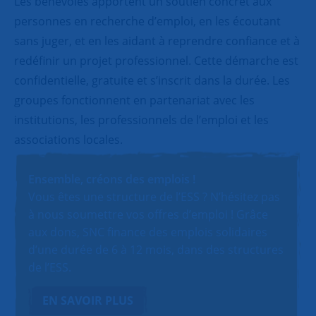
Les bénévoles apportent un soutien concret aux
personnes en recherche d’emploi, en les écoutant
sans juger, et en les aidant à reprendre confiance et à
redéfinir un projet professionnel. Cette démarche est
confidentielle, gratuite et s’inscrit dans la durée. Les
groupes fonctionnent en partenariat avec les
institutions, les professionnels de l’emploi et les
associations locales.
Ensemble, créons des emplois !
Vous êtes une structure de l’ESS ? N’hésitez pas
à nous soumettre vos offres d’emploi ! Grâce
aux dons, SNC finance des emplois solidaires
d’une durée de 6 à 12 mois, dans des structures
de l’ESS.
EN SAVOIR PLUS