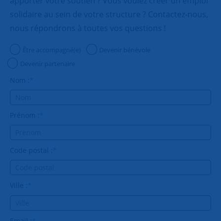
apporter votre soutien ? Vous voulez créer un emploi
solidaire au sein de votre structure ? Contactez-nous,
nous répondrons à toutes vos questions !
Être accompagné(e)
Devenir bénévole
Devenir partenaire
Nom :
*
Prénom :
*
Code postal :
*
Ville :
*
Email :
*