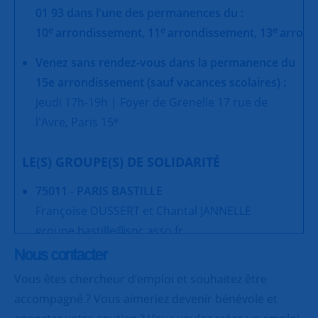
01 93 dans l'une des permanences du :
e
e
e
10
arrondissement,
11
arrondissement,
13
arrond
Venez sans rendez-vous dans la permanence du
15e arrondissement (sauf vacances scolaires) :
Jeudi 17h-19h | Foyer de Grenelle 17 rue de
e
l'Avre, Paris 15
LE(S) GROUPE(S) DE SOLIDARITÉ
75011 - PARIS BASTILLE
Françoise DUSSERT et Chantal JANNELLE
groupe.bastille@snc.asso.fr
Nous contacter
Vous êtes chercheur d’emploi et souhaitez être
accompagné ? Vous aimeriez devenir bénévole et