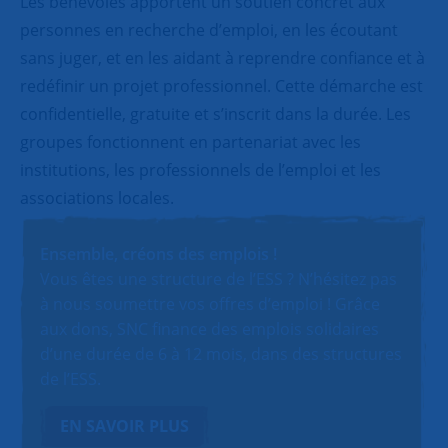
Les bénévoles apportent un soutien concret aux
personnes en recherche d’emploi, en les écoutant
sans juger, et en les aidant à reprendre confiance et à
redéfinir un projet professionnel. Cette démarche est
confidentielle, gratuite et s’inscrit dans la durée. Les
groupes fonctionnent en partenariat avec les
institutions, les professionnels de l’emploi et les
associations locales.
Ensemble, créons des emplois !
Vous êtes une structure de l’ESS ? N’hésitez pas
à nous soumettre vos offres d’emploi ! Grâce
aux dons, SNC finance des emplois solidaires
d’une durée de 6 à 12 mois, dans des structures
de l’ESS.
EN SAVOIR PLUS