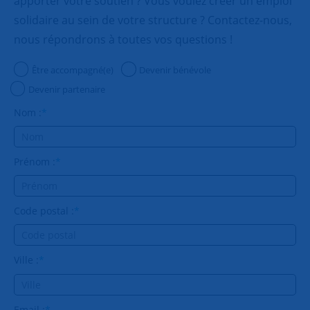
apporter votre soutien ? Vous voulez créer un emploi
solidaire au sein de votre structure ? Contactez-nous,
nous répondrons à toutes vos questions !
Être accompagné(e)
Devenir bénévole
Devenir partenaire
Nom :
*
Prénom :
*
Code postal :
*
Ville :
*
Email :
*