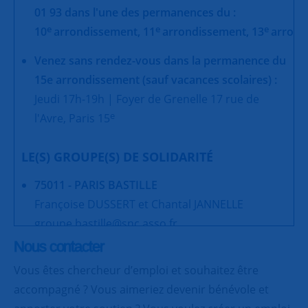
01 93 dans l'une des permanences du :
e
e
e
10
arrondissement,
11
arrondissement,
13
arrond
Venez sans rendez-vous dans la permanence du
15e arrondissement (sauf vacances scolaires) :
Jeudi 17h-19h | Foyer de Grenelle 17 rue de
e
l'Avre, Paris 15
LE(S) GROUPE(S) DE SOLIDARITÉ
75011 - PARIS BASTILLE
Françoise DUSSERT et Chantal JANNELLE
groupe.bastille@snc.asso.fr
Nous contacter
Vous êtes chercheur d’emploi et souhaitez être
accompagné ? Vous aimeriez devenir bénévole et