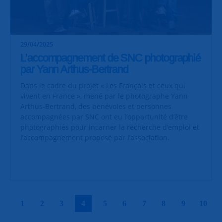
29/04/2025
L’accompagnement de SNC photographié
par Yann Arthus-Bertrand
Dans le cadre du projet « Les Français et ceux qui
vivent en France », mené par le photographe Yann
Arthus-Bertrand, des bénévoles et personnes
accompagnées par SNC ont eu l’opportunité d’être
photographiés pour incarner la recherche d’emploi et
l’accompagnement proposé par l’association.
|
|
|
|
|
|
|
|
|
|
1
2
3
4
5
6
7
8
9
10