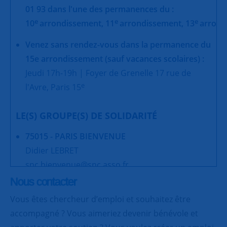
01 93 dans l'une des permanences du :
e
e
e
10
arrondissement,
11
arrondissement,
13
arrond
Venez sans rendez-vous dans la permanence du
15e arrondissement (sauf vacances scolaires) :
Jeudi 17h-19h | Foyer de Grenelle 17 rue de
e
l'Avre, Paris 15
LE(S) GROUPE(S) DE SOLIDARITÉ
75015 - PARIS BIENVENUE
Didier LEBRET
snc.bienvenue@snc.asso.fr
Nous contacter
75015 - PARIS JAVEL
Vous êtes chercheur d’emploi et souhaitez être
Bernard CORDOBES et Véronique PETITJEAN
accompagné ? Vous aimeriez devenir bénévole et
snc.parisjavel@snc.asso.fr