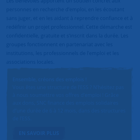
Les bénévoles apportent un soutien concret aux
personnes en recherche d’emploi, en les écoutant
sans juger, et en les aidant à reprendre confiance et à
redéfinir un projet professionnel. Cette démarche est
confidentielle, gratuite et s’inscrit dans la durée. Les
groupes fonctionnent en partenariat avec les
institutions, les professionnels de l’emploi et les
associations locales.
Ensemble, créons des emplois !
Vous êtes une structure de l’ESS ? N’hésitez pas
à nous soumettre vos offres d’emploi ! Grâce
aux dons, SNC finance des emplois solidaires
d’une durée de 6 à 12 mois, dans des structures
de l’ESS.
EN SAVOIR PLUS