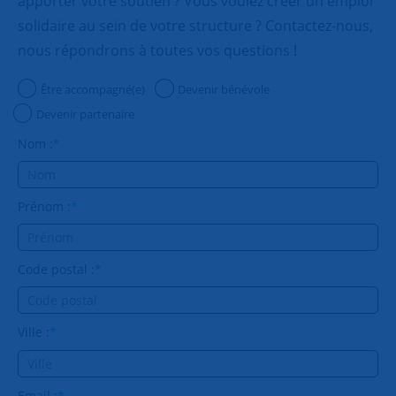
apporter votre soutien ? Vous voulez créer un emploi
75015 - PARIS G.A.R.
solidaire au sein de votre structure ? Contactez-nous,
Patrice RONSIN et Christophe VALENTIN
nous répondrons à toutes vos questions !
snc.parisgar@snc.asso.fr
Être accompagné(e)
Devenir bénévole
75015 - PARIS MONTPARNASSE 15
Devenir partenaire
Sophie PONS et Catherine MENDA
Nom :
*
snc.montparnasse15@snc.asso.fr
Prénom :
*
Code postal :
*
Ville :
*
Email :
*