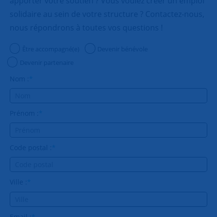
apporter votre soutien ? Vous voulez créer un emploi
75015 - PARIS G.A.R.
solidaire au sein de votre structure ? Contactez-nous,
Patrice RONSIN et Christophe VALENTIN
nous répondrons à toutes vos questions !
snc.parisgar@snc.asso.fr
Être accompagné(e)
Devenir bénévole
75015 - PARIS MONTPARNASSE 15
Devenir partenaire
Sophie PONS et Catherine MENDA
Nom :
*
snc.montparnasse15@snc.asso.fr
Prénom :
*
Code postal :
*
Ville :
*
Email :
*