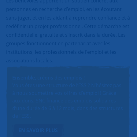
Les bénévoles apportent un soutien concret aux
personnes en recherche d’emploi, en les écoutant
sans juger, et en les aidant à reprendre confiance et à
redéfinir un projet professionnel. Cette démarche est
confidentielle, gratuite et s’inscrit dans la durée. Les
groupes fonctionnent en partenariat avec les
institutions, les professionnels de l’emploi et les
associations locales.
Ensemble, créons des emplois !
Vous êtes une structure de l’ESS ? N’hésitez pas
à nous soumettre vos offres d’emploi ! Grâce
aux dons, SNC finance des emplois solidaires
d’une durée de 6 à 12 mois, dans des structures
de l’ESS.
EN SAVOIR PLUS