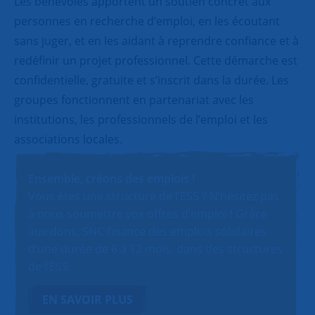
Les bénévoles apportent un soutien concret aux
personnes en recherche d’emploi, en les écoutant
sans juger, et en les aidant à reprendre confiance et à
redéfinir un projet professionnel. Cette démarche est
confidentielle, gratuite et s’inscrit dans la durée. Les
groupes fonctionnent en partenariat avec les
institutions, les professionnels de l’emploi et les
associations locales.
Ensemble, créons des emplois !
Vous êtes une structure de l’ESS ? N’hésitez pas
à nous soumettre vos offres d’emploi ! Grâce
aux dons, SNC finance des emplois solidaires
d’une durée de 6 à 12 mois, dans des structures
de l’ESS.
EN SAVOIR PLUS