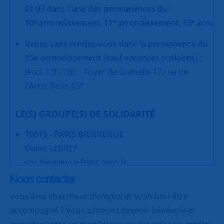
01 93 dans l'une des permanences du :
e
e
e
10
arrondissement,
11
arrondissement,
13
arrond
Venez sans rendez-vous dans la permanence du
15e arrondissement (sauf vacances scolaires) :
Jeudi 17h-19h | Foyer de Grenelle 17 rue de
e
l'Avre, Paris 15
LE(S) GROUPE(S) DE SOLIDARITÉ
75015 - PARIS BIENVENUE
Didier LEBRET
snc.bienvenue@snc.asso.fr
Nous contacter
75015 - PARIS JAVEL
Vous êtes chercheur d’emploi et souhaitez être
Bernard CORDOBES et Véronique PETITJEAN
accompagné ? Vous aimeriez devenir bénévole et
snc.parisjavel@snc.asso.fr