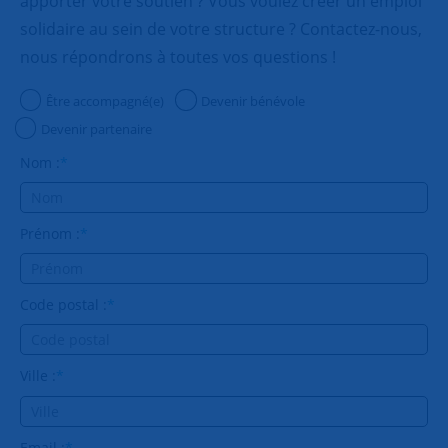
apporter votre soutien ? Vous voulez créer un emploi
75015 - PARIS G.A.R.
solidaire au sein de votre structure ? Contactez-nous,
Patrice RONSIN et Christophe VALENTIN
nous répondrons à toutes vos questions !
snc.parisgar@snc.asso.fr
Être accompagné(e)
Devenir bénévole
75015 - PARIS MONTPARNASSE 15
Devenir partenaire
Sophie PONS et Catherine MENDA
Nom :
*
snc.montparnasse15@snc.asso.fr
Prénom :
*
Code postal :
*
Ville :
*
Email :
*