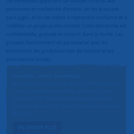
Les bénévoles apportent un soutien concret aux
personnes en recherche d’emploi, en les écoutant
sans juger, et en les aidant à reprendre confiance et à
redéfinir un projet professionnel. Cette démarche est
confidentielle, gratuite et s’inscrit dans la durée. Les
groupes fonctionnent en partenariat avec les
institutions, les professionnels de l’emploi et les
associations locales.
Ensemble, créons des emplois !
Vous êtes une structure de l’ESS ? N’hésitez pas
à nous soumettre vos offres d’emploi ! Grâce
aux dons, SNC finance des emplois solidaires
d’une durée de 6 à 12 mois, dans des structures
de l’ESS.
EN SAVOIR PLUS