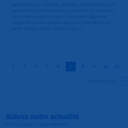
significative du chômage. Pourtant, cette évolution n'a
pas entraîné une baisse de la précarité. Au contraire,
sur certains aspects celle-ci s’est même aggravée,
suggérant que les emplois précaires font désormais
partie intégrante du « plein emploi ».
|
|
|
|
|
|
|
|
|
|
2
3
4
5
6
7
8
9
10
11
Haut de page
Suivez notre actualité
Inscrivez-vous à notre newsletter