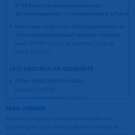
01 93 dans l'une des permanences du :
e
e
e
10
arrondissement,
11
arrondissement,
13
arrond
Venez sans rendez-vous dans la permanence du
15e arrondissement (sauf vacances scolaires) :
Jeudi 17h-19h | Foyer de Grenelle 17 rue de
e
l'Avre, Paris 15
LE(S) GROUPE(S) DE SOLIDARITÉ
75016 - PARIS AUTEUIL PASSY
Jacques COURTIN
snc.auteuilpassy@snc.asso.fr
Nous contacter
Vous êtes chercheur d’emploi et souhaitez être
accompagné ? Vous aimeriez devenir bénévole et