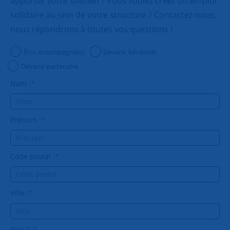
apporter votre soutien ? Vous voulez créer un emploi
solidaire au sein de votre structure ? Contactez-nous,
nous répondrons à toutes vos questions !
Être accompagné(e)
Devenir bénévole
Devenir partenaire
Nom :
*
Prénom :
*
Code postal :
*
Ville :
*
Email :
*