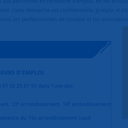
 aux personnes en recherche d’emploi, en les écoutant
nnel. Cette démarche est confidentielle, gratuite et s’
ions, les professionnels de l’emploi et les association
EURS D'EMPLOI
01 55 25 01 93 dans l'une des
e
e
ment,
13
arrondissement,
14
arrondissement
manence du 15e arrondissement (sauf