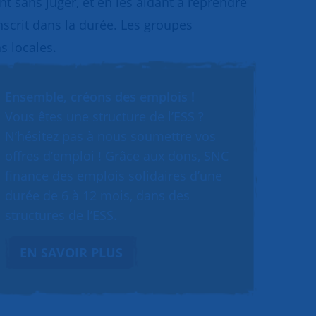
 sans juger, et en les aidant à reprendre
inscrit dans la durée. Les groupes
s locales.
Ensemble, créons des emplois !
Vous êtes une structure de l’ESS ?
N’hésitez pas à nous soumettre vos
offres d’emploi ! Grâce aux dons, SNC
finance des emplois solidaires d’une
durée de 6 à 12 mois, dans des
structures de l’ESS.
EN SAVOIR PLUS