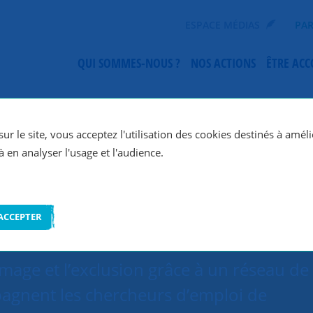
ESPACE MÉDIAS
PAR
QUI SOMMES-NOUS ?
NOS ACTIONS
ÊTRE AC
SNC Paris 16e
ur le site, vous acceptez l'utilisation des cookies destinés à améli
à en analyser l'usage et l'audience.
ACCEPTER
ômage et l’exclusion grâce à un réseau de
agnent les chercheurs d’emploi de