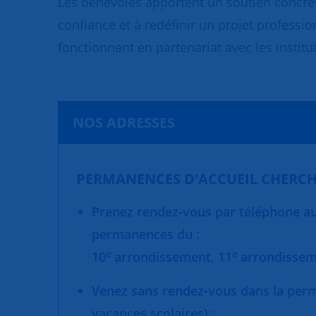
Les bénévoles apportent un soutien concret
confiance et à redéfinir un projet professio
fonctionnent en partenariat avec les institut
NOS ADRESSES
PERMANENCES D'ACCUEIL CHERCH
Prenez rendez-vous par téléphone au 
permanences du :
e
e
10
arrondissement,
11
arrondisse
Venez sans rendez-vous dans la per
vacances scolaires) :