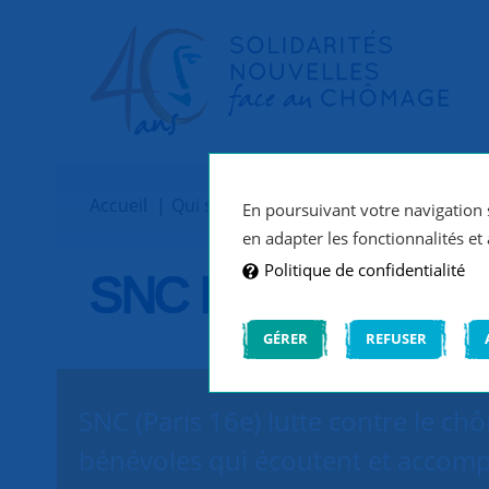
Accueil
Qui sommes-nous ?
Implantations
En poursuivant votre navigation s
en adapter les fonctionnalités et 
Politique de confidentialité
SNC Paris 16e
GÉRER
REFUSER
SNC (Paris 16e) lutte contre le ch
bénévoles qui écoutent et accomp