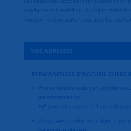
Les bénévoles apportent un soutien concret
confiance et à redéfinir un projet professio
fonctionnent en partenariat avec les institut
NOS ADRESSES
PERMANENCES D'ACCUEIL CHERCH
Prenez rendez-vous par téléphone au 
permanences du :
e
e
10
arrondissement,
11
arrondisse
Venez sans rendez-vous dans la per
vacances scolaires) :