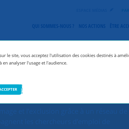
ESPACE MÉDIAS
PAR
QUI SOMMES-NOUS ?
NOS ACTIONS
ÊTRE AC
SNC Paris 16e
ur le site, vous acceptez l'utilisation des cookies destinés à améli
à en analyser l'usage et l'audience.
ACCEPTER
ômage et l’exclusion grâce à un réseau de
agnent les chercheurs d’emploi de