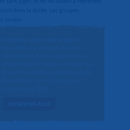
 sans juger, et en les aidant à reprendre
inscrit dans la durée. Les groupes
s locales.
Ensemble, créons des emplois !
Vous êtes une structure de l’ESS ?
N’hésitez pas à nous soumettre vos
offres d’emploi ! Grâce aux dons, SNC
finance des emplois solidaires d’une
durée de 6 à 12 mois, dans des
structures de l’ESS.
EN SAVOIR PLUS