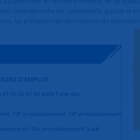
 aux personnes en recherche d’emploi, en les écoutant
nnel. Cette démarche est confidentielle, gratuite et s’
ions, les professionnels de l’emploi et les association
EURS D'EMPLOI
01 55 25 01 93 dans l'une des
e
e
ment,
13
arrondissement,
14
arrondissement
manence du 15e arrondissement (sauf