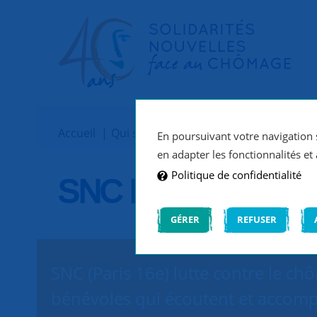
Accueil
Qui sommes-nous ?
Implantations
En poursuivant votre navigation s
en adapter les fonctionnalités et 
Politique de confidentialité
SNC Paris 16e
GÉRER
REFUSER
SNC (Paris 16e) lutte contre le ch
bénévoles qui écoutent et accomp