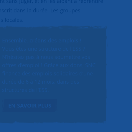
 sans juger, et en les aidant à reprendre
inscrit dans la durée. Les groupes
s locales.
Ensemble, créons des emplois !
Vous êtes une structure de l’ESS ?
N’hésitez pas à nous soumettre vos
offres d’emploi ! Grâce aux dons, SNC
finance des emplois solidaires d’une
durée de 6 à 12 mois, dans des
structures de l’ESS.
EN SAVOIR PLUS