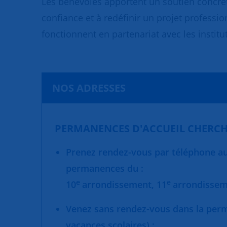
Les bénévoles apportent un soutien concret
confiance et à redéfinir un projet professio
fonctionnent en partenariat avec les institut
NOS ADRESSES
PERMANENCES D'ACCUEIL CHERCH
Prenez rendez-vous par téléphone au 
permanences du :
e
e
10
arrondissement,
11
arrondisse
Venez sans rendez-vous dans la per
vacances scolaires) :