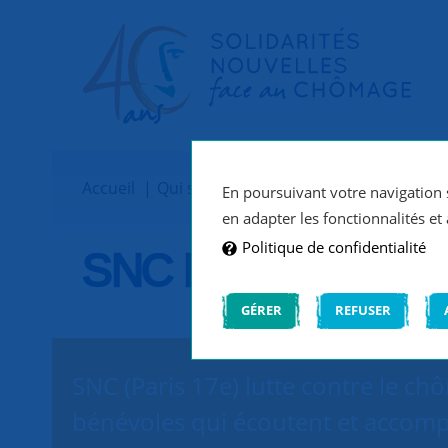
Accueil
Qui sommes-nous ?
Implantations
En poursuivant votre navigation s
en adapter les fonctionnalités et 
Politique de confidentialité
SNC Paris 17e
GÉRER
REFUSER
SNC (Paris 17e) lutte contre le ch
bénévoles qui écoutent et accomp