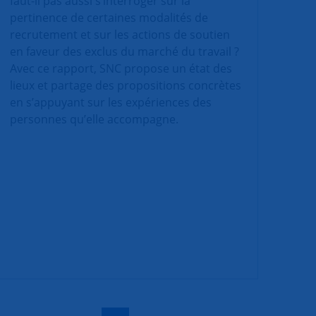
faut-il pas aussi s’interroger sur la
pertinence de certaines modalités de
recrutement et sur les actions de soutien
en faveur des exclus du marché du travail ?
Avec ce rapport, SNC propose un état des
lieux et partage des propositions concrètes
en s’appuyant sur les expériences des
personnes qu’elle accompagne.
|
|
|
|
|
|
|
|
|