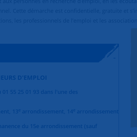
 aux personnes en recherche d’emploi, en les écoutant
nnel. Cette démarche est confidentielle, gratuite et s’
ions, les professionnels de l’emploi et les association
EURS D'EMPLOI
01 55 25 01 93 dans l'une des
e
e
ment,
13
arrondissement,
14
arrondissement
manence du 15e arrondissement (sauf