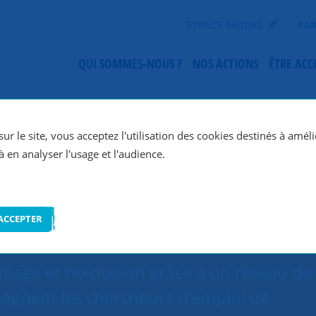
ESPACE MÉDIAS
PAR
QUI SOMMES-NOUS ?
NOS ACTIONS
ÊTRE AC
SNC Paris 17e
ur le site, vous acceptez l'utilisation des cookies destinés à améli
à en analyser l'usage et l'audience.
ACCEPTER
ômage et l’exclusion grâce à un réseau de
agnent les chercheurs d’emploi de