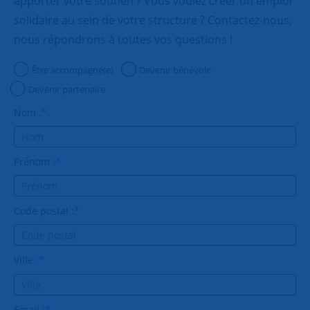
apporter votre soutien ? Vous voulez créer un emploi
solidaire au sein de votre structure ? Contactez-nous,
nous répondrons à toutes vos questions !
Être accompagné(e)
Devenir bénévole
Devenir partenaire
Nom :
*
Prénom :
*
Code postal :
*
Ville :
*
Email :
*