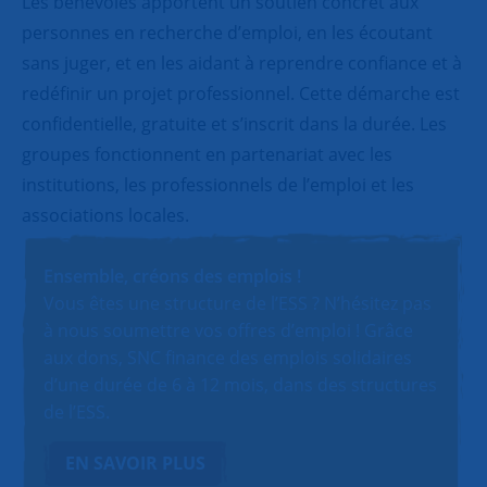
Les bénévoles apportent un soutien concret aux
personnes en recherche d’emploi, en les écoutant
sans juger, et en les aidant à reprendre confiance et à
redéfinir un projet professionnel. Cette démarche est
confidentielle, gratuite et s’inscrit dans la durée. Les
groupes fonctionnent en partenariat avec les
institutions, les professionnels de l’emploi et les
associations locales.
Ensemble, créons des emplois !
Vous êtes une structure de l’ESS ? N’hésitez pas
à nous soumettre vos offres d’emploi ! Grâce
aux dons, SNC finance des emplois solidaires
d’une durée de 6 à 12 mois, dans des structures
de l’ESS.
EN SAVOIR PLUS