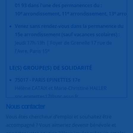
01 93 dans l'une des permanences du :
e
e
e
10
arrondissement,
11
arrondissement,
13
arrond
Venez sans rendez-vous dans la permanence du
15e arrondissement (sauf vacances scolaires) :
Jeudi 17h-19h | Foyer de Grenelle 17 rue de
e
l'Avre, Paris 15
LE(S) GROUPE(S) DE SOLIDARITÉ
75017 - PARIS EPINETTES 17e
Hélène CATAIX et Marie-Christine HALLER
snc.epinettes17@snc.asso.fr
Nous contacter
Vous êtes chercheur d’emploi et souhaitez être
accompagné ? Vous aimeriez devenir bénévole et