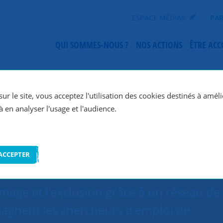
ESPACE MÉDIAS
PAR
QUI SOMMES-NOUS ?
NOS ACTIONS
ÊTRE AC
SNC Paris 17e
ur le site, vous acceptez l'utilisation des cookies destinés à améli
à en analyser l'usage et l'audience.
ACCEPTER
ômage et l’exclusion grâce à un réseau de
agnent les chercheurs d’emploi de