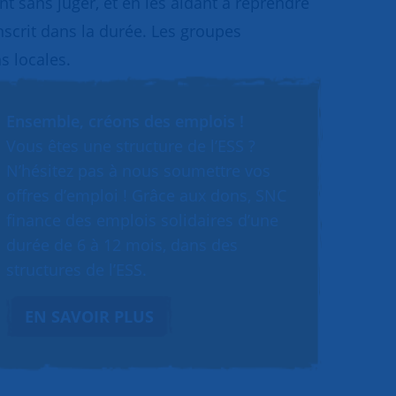
 sans juger, et en les aidant à reprendre
inscrit dans la durée. Les groupes
s locales.
Ensemble, créons des emplois !
Vous êtes une structure de l’ESS ?
N’hésitez pas à nous soumettre vos
offres d’emploi ! Grâce aux dons, SNC
finance des emplois solidaires d’une
durée de 6 à 12 mois, dans des
structures de l’ESS.
EN SAVOIR PLUS