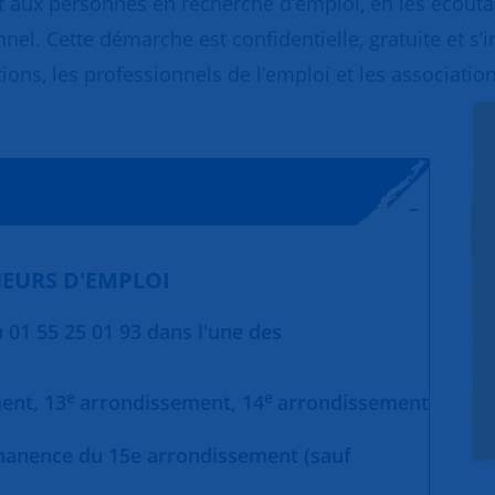
 aux personnes en recherche d’emploi, en les écoutant
nnel. Cette démarche est confidentielle, gratuite et s’
ions, les professionnels de l’emploi et les association
EURS D'EMPLOI
01 55 25 01 93 dans l'une des
e
e
ment,
13
arrondissement,
14
arrondissement
manence du 15e arrondissement (sauf