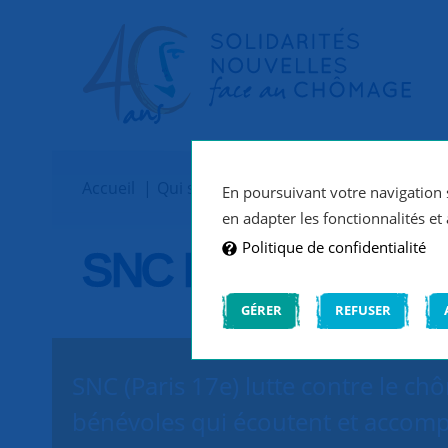
Accueil
Qui sommes-nous ?
Implantations
En poursuivant votre navigation s
en adapter les fonctionnalités et 
Politique de confidentialité
SNC Paris 17e
GÉRER
REFUSER
SNC (Paris 17e) lutte contre le ch
bénévoles qui écoutent et accomp