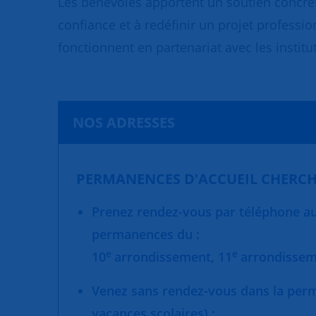
Les bénévoles apportent un soutien concret
confiance et à redéfinir un projet professio
fonctionnent en partenariat avec les institut
NOS ADRESSES
PERMANENCES D'ACCUEIL CHERCH
Prenez rendez-vous par téléphone au 
permanences du :
e
e
10
arrondissement,
11
arrondisse
Venez sans rendez-vous dans la per
vacances scolaires) :