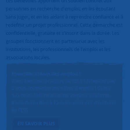
Les bénévoles apportent un soutien concret aux
personnes en recherche d’emploi, en les écoutant
sans juger, et en les aidant à reprendre confiance et à
redéfinir un projet professionnel. Cette démarche est
confidentielle, gratuite et s’inscrit dans la durée. Les
groupes fonctionnent en partenariat avec les
institutions, les professionnels de l’emploi et les
associations locales.
Ensemble, créons des emplois !
Vous êtes une structure de l’ESS ? N’hésitez pas
à nous soumettre vos offres d’emploi ! Grâce
aux dons, SNC finance des emplois solidaires
d’une durée de 6 à 12 mois, dans des structures
de l’ESS.
EN SAVOIR PLUS