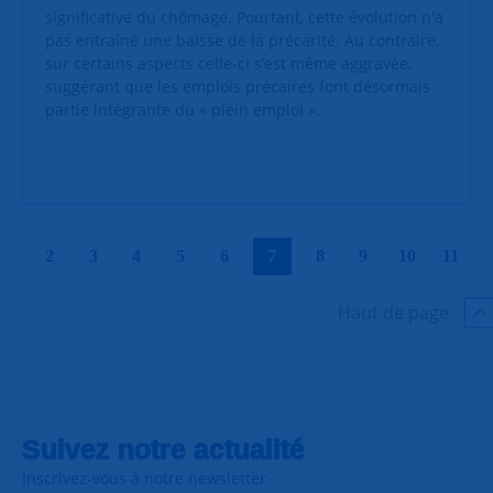
significative du chômage. Pourtant, cette évolution n'a
pas entraîné une baisse de la précarité. Au contraire,
sur certains aspects celle-ci s’est même aggravée,
suggérant que les emplois précaires font désormais
partie intégrante du « plein emploi ».
|
|
|
|
|
|
|
|
|
|
2
3
4
5
6
7
8
9
10
11
Haut de page
Suivez notre actualité
Inscrivez-vous à notre newsletter