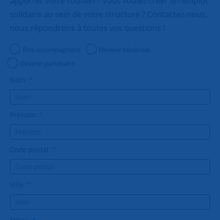
apporter votre soutien ? Vous voulez créer un emploi
solidaire au sein de votre structure ? Contactez-nous,
nous répondrons à toutes vos questions !
Être accompagné(e)
Devenir bénévole
Devenir partenaire
Nom :
*
Prénom :
*
Code postal :
*
Ville :
*
Email :
*