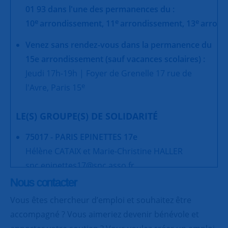
01 93 dans l'une des permanences du :
e
e
e
10
arrondissement,
11
arrondissement,
13
arrond
Venez sans rendez-vous dans la permanence du
15e arrondissement (sauf vacances scolaires) :
Jeudi 17h-19h | Foyer de Grenelle 17 rue de
e
l'Avre, Paris 15
LE(S) GROUPE(S) DE SOLIDARITÉ
75017 - PARIS EPINETTES 17e
Hélène CATAIX et Marie-Christine HALLER
snc.epinettes17@snc.asso.fr
Nous contacter
Vous êtes chercheur d’emploi et souhaitez être
accompagné ? Vous aimeriez devenir bénévole et