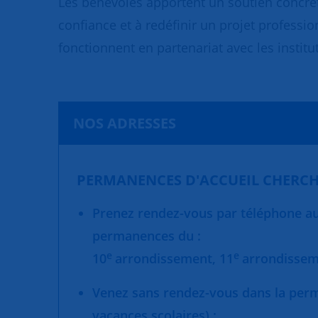
Les bénévoles apportent un soutien concret
confiance et à redéfinir un projet professio
fonctionnent en partenariat avec les institut
NOS ADRESSES
PERMANENCES D'ACCUEIL CHERCH
Prenez rendez-vous par téléphone au 
permanences du :
e
e
10
arrondissement,
11
arrondisse
Venez sans rendez-vous dans la per
vacances scolaires) :