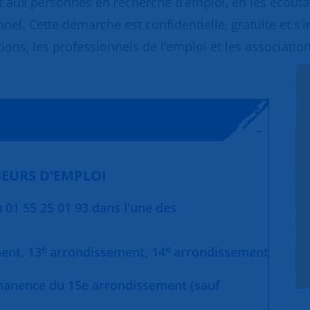
 aux personnes en recherche d’emploi, en les écoutant
nnel. Cette démarche est confidentielle, gratuite et s’
ions, les professionnels de l’emploi et les association
EURS D'EMPLOI
01 55 25 01 93 dans l'une des
e
e
ment,
13
arrondissement,
14
arrondissement
manence du 15e arrondissement (sauf