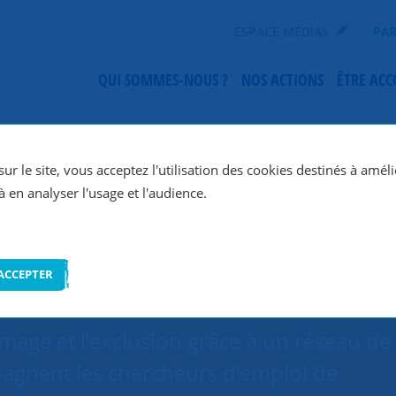
ESPACE MÉDIAS
PAR
QUI SOMMES-NOUS ?
NOS ACTIONS
ÊTRE AC
SNC Paris 17e
ur le site, vous acceptez l'utilisation des cookies destinés à améli
à en analyser l'usage et l'audience.
ACCEPTER
ômage et l’exclusion grâce à un réseau de
agnent les chercheurs d’emploi de