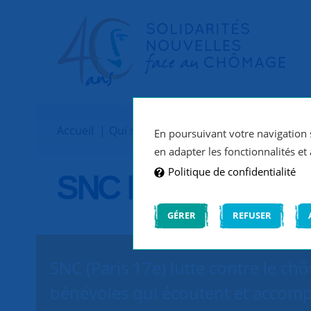
Accueil
Qui sommes-nous ?
Implantations
En poursuivant votre navigation s
en adapter les fonctionnalités et 
Politique de confidentialité
SNC Paris 17e
GÉRER
REFUSER
SNC (Paris 17e) lutte contre le ch
bénévoles qui écoutent et accomp