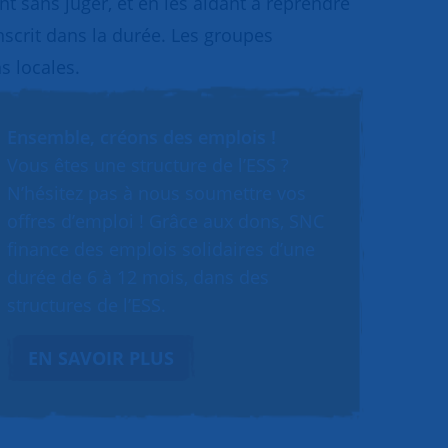
 sans juger, et en les aidant à reprendre
inscrit dans la durée. Les groupes
s locales.
Ensemble, créons des emplois !
Vous êtes une structure de l’ESS ?
N’hésitez pas à nous soumettre vos
offres d’emploi ! Grâce aux dons, SNC
finance des emplois solidaires d’une
durée de 6 à 12 mois, dans des
structures de l’ESS.
EN SAVOIR PLUS