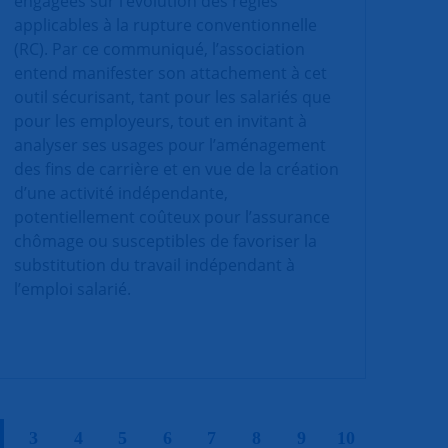
engagées sur l’évolution des règles
applicables à la rupture conventionnelle
(RC). Par ce communiqué, l’association
entend manifester son attachement à cet
outil sécurisant, tant pour les salariés que
pour les employeurs, tout en invitant à
analyser ses usages pour l’aménagement
des fins de carrière et en vue de la création
d’une activité indépendante,
potentiellement coûteux pour l’assurance
chômage ou susceptibles de favoriser la
substitution du travail indépendant à
l’emploi salarié.
|
|
|
|
|
|
|
|
|
3
4
5
6
7
8
9
10