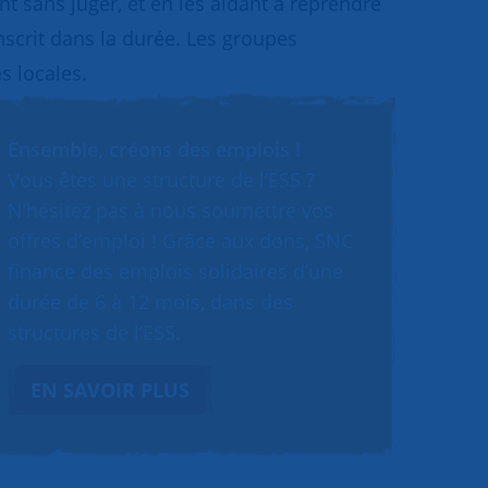
 sans juger, et en les aidant à reprendre
inscrit dans la durée. Les groupes
s locales.
Ensemble, créons des emplois !
Vous êtes une structure de l’ESS ?
N’hésitez pas à nous soumettre vos
offres d’emploi ! Grâce aux dons, SNC
finance des emplois solidaires d’une
durée de 6 à 12 mois, dans des
structures de l’ESS.
EN SAVOIR PLUS