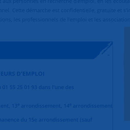
 aux personnes en recherche d’emploi, en les écoutant
nnel. Cette démarche est confidentielle, gratuite et s’
ions, les professionnels de l’emploi et les association
EURS D'EMPLOI
01 55 25 01 93 dans l'une des
e
e
ment,
13
arrondissement,
14
arrondissement
manence du 15e arrondissement (sauf