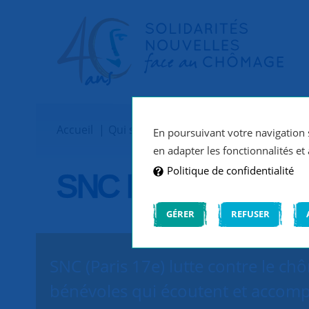
Accueil
Qui sommes-nous ?
Implantations
En poursuivant votre navigation s
en adapter les fonctionnalités et 
Politique de confidentialité
SNC Paris 17e
GÉRER
REFUSER
SNC (Paris 17e) lutte contre le ch
bénévoles qui écoutent et accomp