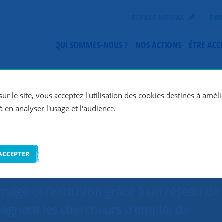
ESPACE MÉDIAS
PAR
QUI SOMMES-NOUS ?
NOS ACTIONS
ÊTRE AC
SNC Paris 17e
ur le site, vous acceptez l'utilisation des cookies destinés à améli
à en analyser l'usage et l'audience.
ACCEPTER
ômage et l’exclusion grâce à un réseau de
agnent les chercheurs d’emploi de