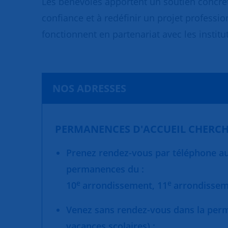
Les bénévoles apportent un soutien concret
confiance et à redéfinir un projet professio
fonctionnent en partenariat avec les institut
NOS ADRESSES
PERMANENCES D'ACCUEIL CHERCH
Prenez rendez-vous par téléphone au 
permanences du :
e
e
10
arrondissement,
11
arrondisse
Venez sans rendez-vous dans la per
vacances scolaires) :