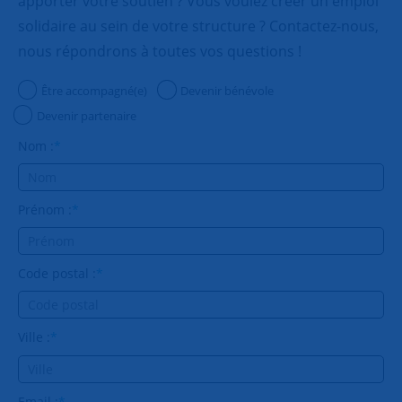
apporter votre soutien ? Vous voulez créer un emploi
solidaire au sein de votre structure ? Contactez-nous,
nous répondrons à toutes vos questions !
Être accompagné(e)
Devenir bénévole
Devenir partenaire
Nom :
*
Prénom :
*
Code postal :
*
Ville :
*
Email :
*