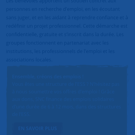
Les bénévoles apportent un soutien concret aux
personnes en recherche d’emploi, en les écoutant
sans juger, et en les aidant à reprendre confiance et à
redéfinir un projet professionnel. Cette démarche est
confidentielle, gratuite et s’inscrit dans la durée. Les
groupes fonctionnent en partenariat avec les
institutions, les professionnels de l’emploi et les
associations locales.
Ensemble, créons des emplois !
Vous êtes une structure de l’ESS ? N’hésitez pas
à nous soumettre vos offres d’emploi ! Grâce
aux dons, SNC finance des emplois solidaires
d’une durée de 6 à 12 mois, dans des structures
de l’ESS.
EN SAVOIR PLUS