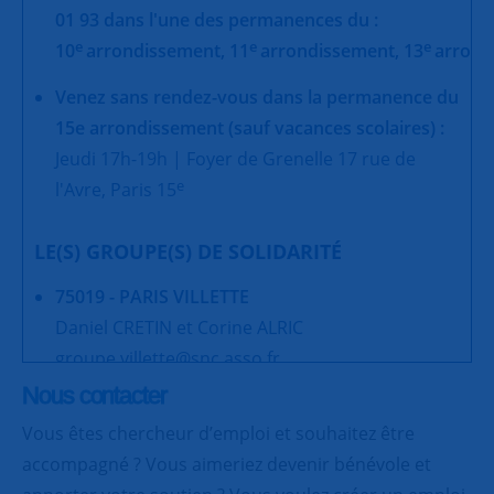
01 93 dans l'une des permanences du :
e
e
e
10
arrondissement,
11
arrondissement,
13
arrond
Venez sans rendez-vous dans la permanence du
15e arrondissement (sauf vacances scolaires) :
Jeudi 17h-19h | Foyer de Grenelle 17 rue de
e
l'Avre, Paris 15
LE(S) GROUPE(S) DE SOLIDARITÉ
75019 - PARIS VILLETTE
Daniel CRETIN et Corine ALRIC
groupe.villette@snc.asso.fr
Nous contacter
75019 - PARIS BUTTES-CHAUMONT
Vous êtes chercheur d’emploi et souhaitez être
Yvette MARTIN
accompagné ? Vous aimeriez devenir bénévole et
snc.butteschaumont@snc.asso.fr