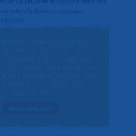
 sans juger, et en les aidant à reprendre
inscrit dans la durée. Les groupes
s locales.
Ensemble, créons des emplois !
Vous êtes une structure de l’ESS ?
N’hésitez pas à nous soumettre vos
offres d’emploi ! Grâce aux dons, SNC
finance des emplois solidaires d’une
durée de 6 à 12 mois, dans des
structures de l’ESS.
EN SAVOIR PLUS