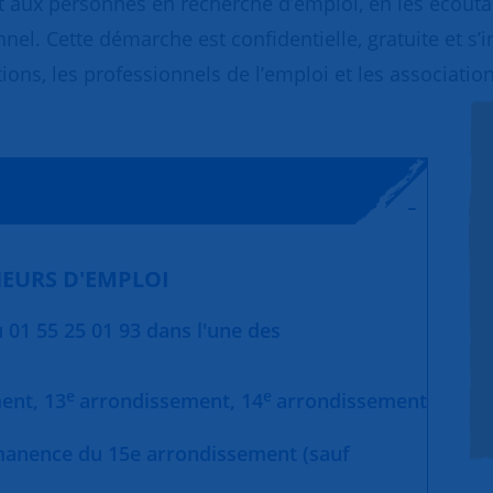
 aux personnes en recherche d’emploi, en les écoutant
nnel. Cette démarche est confidentielle, gratuite et s’
ions, les professionnels de l’emploi et les association
EURS D'EMPLOI
01 55 25 01 93 dans l'une des
e
e
ment,
13
arrondissement,
14
arrondissement
manence du 15e arrondissement (sauf