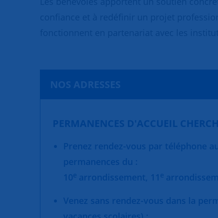
Les bénévoles apportent un soutien concret
confiance et à redéfinir un projet professio
fonctionnent en partenariat avec les institut
NOS ADRESSES
PERMANENCES D'ACCUEIL CHERCH
Prenez rendez-vous par téléphone au 
permanences du :
e
e
10
arrondissement,
11
arrondisse
Venez sans rendez-vous dans la per
vacances scolaires) :