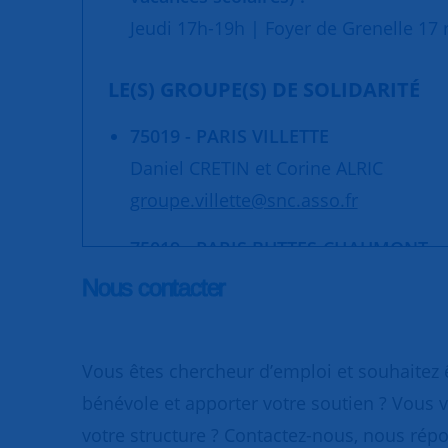
Jeudi 17h-19h | Foyer de Grenelle 17 r
LE(S) GROUPE(S) DE SOLIDARITÉ
75019 - PARIS VILLETTE
Daniel CRETIN et Corine ALRIC
groupe.villette@snc.asso.fr
75019 - PARIS BUTTES-CHAUMONT
Yvette MARTIN
Nous contacter
snc.butteschaumont@snc.asso.fr
Vous êtes chercheur d’emploi et souhaitez
bénévole et apporter votre soutien ? Vous v
votre structure ? Contactez-nous, nous rép