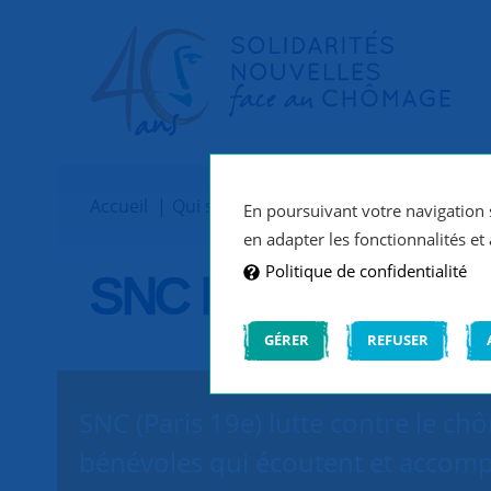
Accueil
Qui sommes-nous ?
Implantations
En poursuivant votre navigation s
en adapter les fonctionnalités et 
Politique de confidentialité
SNC Paris 19e
GÉRER
REFUSER
SNC (Paris 19e) lutte contre le ch
bénévoles qui écoutent et accomp