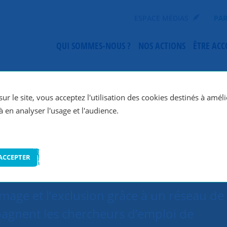
ESPACE MÉDIAS
PAR
QUI SOMMES-NOUS ?
NOS ACTIONS
ÊTRE AC
SNC Paris 19e
ur le site, vous acceptez l'utilisation des cookies destinés à améli
à en analyser l'usage et l'audience.
ACCEPTER
ômage et l’exclusion grâce à un réseau de
agnent les chercheurs d’emploi de