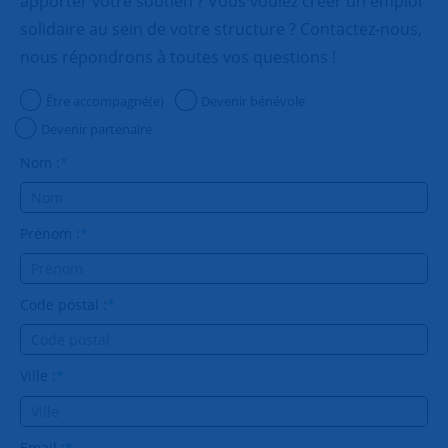
apporter votre soutien ? Vous voulez créer un emploi
solidaire au sein de votre structure ? Contactez-nous,
nous répondrons à toutes vos questions !
Être accompagné(e)
Devenir bénévole
Devenir partenaire
Nom :
*
Prénom :
*
Code postal :
*
Ville :
*
Email :
*