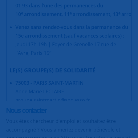
01 93 dans l'une des permanences du :
e
e
e
10
arrondissement,
11
arrondissement,
13
arrond
Venez sans rendez-vous dans la permanence du
15e arrondissement (sauf vacances scolaires) :
Jeudi 17h-19h | Foyer de Grenelle 17 rue de
e
l'Avre, Paris 15
LE(S) GROUPE(S) DE SOLIDARITÉ
75003 - PARIS SAINT-MARTIN
Anne Marie LECLAIRE
groupe.saintmartin@snc.asso.fr
Nous contacter
Vous êtes chercheur d’emploi et souhaitez être
accompagné ? Vous aimeriez devenir bénévole et