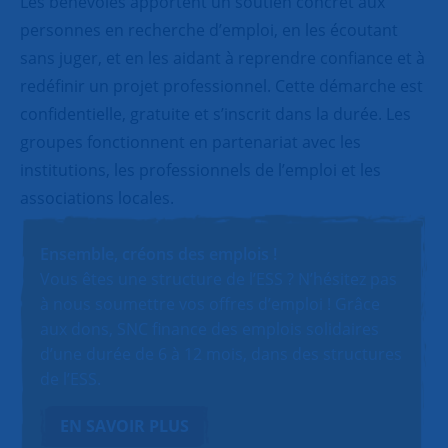
Les bénévoles apportent un soutien concret aux
personnes en recherche d’emploi, en les écoutant
sans juger, et en les aidant à reprendre confiance et à
redéfinir un projet professionnel. Cette démarche est
confidentielle, gratuite et s’inscrit dans la durée. Les
groupes fonctionnent en partenariat avec les
institutions, les professionnels de l’emploi et les
associations locales.
Ensemble, créons des emplois !
Vous êtes une structure de l’ESS ? N’hésitez pas
à nous soumettre vos offres d’emploi ! Grâce
aux dons, SNC finance des emplois solidaires
d’une durée de 6 à 12 mois, dans des structures
de l’ESS.
EN SAVOIR PLUS