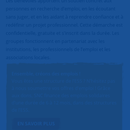
Les bénévoles apportent un soutien concret aux
personnes en recherche d’emploi, en les écoutant
sans juger, et en les aidant à reprendre confiance et à
redéfinir un projet professionnel. Cette démarche est
confidentielle, gratuite et s’inscrit dans la durée. Les
groupes fonctionnent en partenariat avec les
institutions, les professionnels de l’emploi et les
associations locales.
Ensemble, créons des emplois !
Vous êtes une structure de l’ESS ? N’hésitez pas
à nous soumettre vos offres d’emploi ! Grâce
aux dons, SNC finance des emplois solidaires
d’une durée de 6 à 12 mois, dans des structures
de l’ESS.
EN SAVOIR PLUS