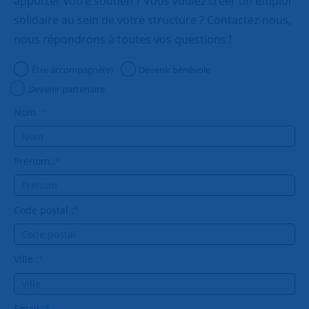
apporter votre soutien ? Vous voulez créer un emploi
75007 - PARIS SUFFREN
solidaire au sein de votre structure ? Contactez-nous,
Gwenaelle SAMYN et Bernard MAZOYER
nous répondrons à toutes vos questions !
snc.suffren@snc.asso.fr
Être accompagné(e)
Devenir bénévole
75007 - PARIS DUROC
Devenir partenaire
Sylvie Delattre-Bonnel et Michèle WEIDENFELD
Nom :
*
snc.duroc@snc.asso.fr
75007 - PARIS MADELEINE
Prénom :
*
Laurence de BODMAN
laurence.de.bodman@gmail.com
Code postal :
*
Ville :
*
Email :
*