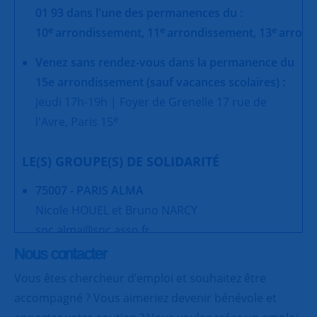
01 93 dans l'une des permanences du :
e
e
e
10
arrondissement,
11
arrondissement,
13
arrond
Venez sans rendez-vous dans la permanence du
15e arrondissement (sauf vacances scolaires) :
Jeudi 17h-19h | Foyer de Grenelle 17 rue de
e
l'Avre, Paris 15
LE(S) GROUPE(S) DE SOLIDARITÉ
75007 - PARIS ALMA
Nicole HOUEL et Bruno NARCY
snc.alma@snc.asso.fr
Nous contacter
75007 - PARIS EIFFEL
Vous êtes chercheur d’emploi et souhaitez être
Pierre DELMOND
accompagné ? Vous aimeriez devenir bénévole et
groupe.eiffel@snc.asso.fr