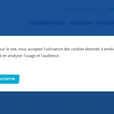
ESPACE MÉDIAS
PAR
QUI SOMMES-NOUS ?
NOS ACTIONS
ÊTRE AC
SNC Périgueux
ur le site, vous acceptez l'utilisation des cookies destinés à améli
à en analyser l'usage et l'audience.
ACCEPTER
C de Périgueux agissent pour l'emploi 
lusion. Ils accompagnent les chercheurs