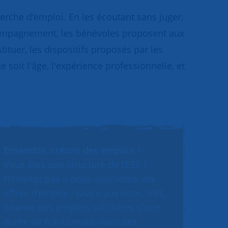
rche d’emploi. En les écoutant sans juger,
accompagnement, les bénévoles proposent aux
tuer, les dispositifs proposés par les
e soit l'âge, l'expérience professionnelle, et
Ensemble, créons des emplois !
Vous êtes une structure de l’ESS ?
N’hésitez pas à nous soumettre vos
offres d’emploi ! Grâce aux dons, SNC
finance des emplois solidaires d’une
durée de 6 à 12 mois, dans des