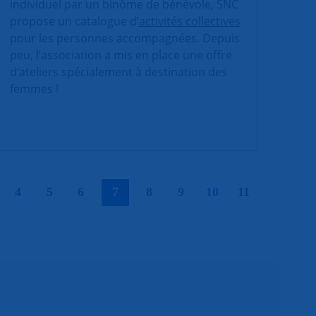
individuel par un binôme de bénévole, SNC
propose un catalogue d’
activités collectives
pour les personnes accompagnées. Depuis
peu, l’association a mis en place une offre
d’ateliers spécialement à destination des
femmes !
|
|
|
|
|
|
|
|
|
4
5
6
7
8
9
10
11