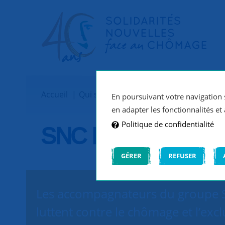
Accueil
Qui sommes-nous ?
Implantations
En poursuivant votre navigation s
en adapter les fonctionnalités et 
Politique de confidentialité
SNC Périgueux
GÉRER
REFUSER
Les accompagnateurs du groupe SN
luttent contre le chômage et l’exc