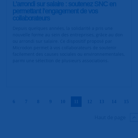
L’arrondi sur salaire : soutenez SNC en
permettant l’engagement de vos
collaborateurs
Depuis quelques années, la solidarité a pris une
nouvelle forme au sein des entreprises, grâce au don
ou arrondi sur salaire. Ce dispositif proposé par
Microdon permet à vos collaborateurs de soutenir
facilement des causes sociales ou environnementales,
parmi une sélection de plusieurs associations.
|
|
|
|
|
|
|
|
|
|
6
7
8
9
10
11
12
13
14
15
Haut de page