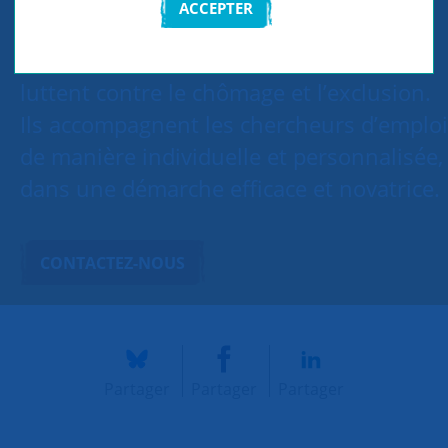
ACCEPTER
Les accompagnateurs du groupe SNC de
Périgueux agissent pour l'emploi et
luttent contre le chômage et l’exclusion.
Ils accompagnent les chercheurs d’emploi
de manière individuelle et personnalisée,
dans une démarche efficace et novatrice.
CONTACTEZ-NOUS
Partager
Partager
Partager