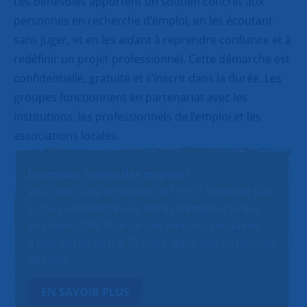
Les bénévoles apportent un soutien concret aux
personnes en recherche d’emploi, en les écoutant
sans juger, et en les aidant à reprendre confiance et à
redéfinir un projet professionnel. Cette démarche est
confidentielle, gratuite et s’inscrit dans la durée. Les
groupes fonctionnent en partenariat avec les
institutions, les professionnels de l’emploi et les
associations locales.
Ensemble, créons des emplois !
Vous êtes une structure de l’ESS ? N’hésitez pas
à nous soumettre vos offres d’emploi ! Grâce
aux dons, SNC finance des emplois solidaires
d’une durée de 6 à 12 mois, dans des structures
de l’ESS.
EN SAVOIR PLUS