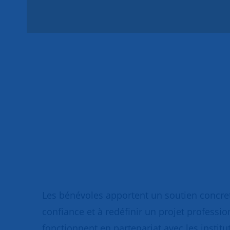
Les bénévoles apportent un soutien concret
confiance et à redéfinir un projet professio
fonctionnent en partenariat avec les institut