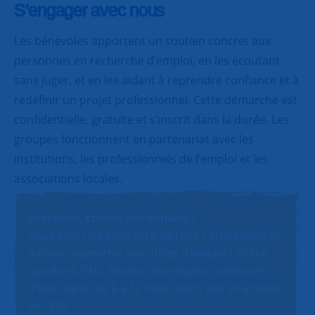
S’engager avec nous
Les bénévoles apportent un soutien concret aux
personnes en recherche d’emploi, en les écoutant
sans juger, et en les aidant à reprendre confiance et à
redéfinir un projet professionnel. Cette démarche est
confidentielle, gratuite et s’inscrit dans la durée. Les
groupes fonctionnent en partenariat avec les
institutions, les professionnels de l’emploi et les
associations locales.
Ensemble, créons des emplois !
Vous êtes une structure de l’ESS ? N’hésitez pas
à nous soumettre vos offres d’emploi ! Grâce
aux dons, SNC finance des emplois solidaires
d’une durée de 6 à 12 mois, dans des structures
de l’ESS.