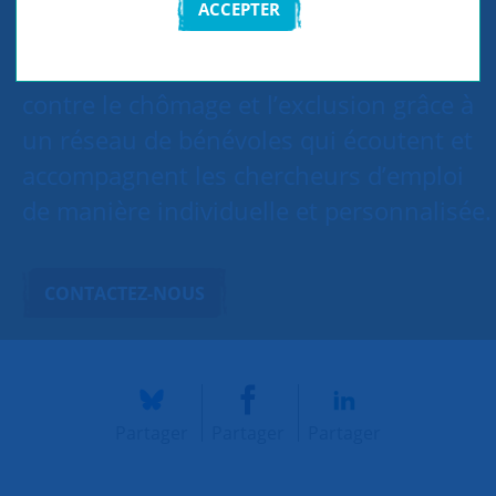
ACCEPTER
SNC Sèvres, Meudon, Chaville lutte
contre le chômage et l’exclusion grâce à
un réseau de bénévoles qui écoutent et
accompagnent les chercheurs d’emploi
de manière individuelle et personnalisée.
CONTACTEZ-NOUS
Partager
Partager
Partager