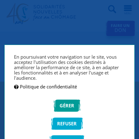
Recherche
FAIRE UN
DON
SNC Sèvres (Chaville, Meudon,
Ville d’Avray, Issy-Les-
En poursuivant votre navigation sur le site, vous
acceptez l'utilisation des cookies destinés à
Moulineaux)
améliorer la performance de ce site, à en adapter
les fonctionnalités et à en analyser l'usage et
l'audience.
Politique de confidentialité
GÉRER
REFUSER