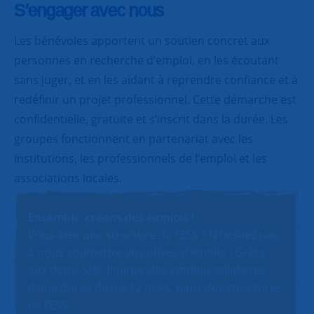
S’engager avec nous
Les bénévoles apportent un soutien concret aux
personnes en recherche d’emploi, en les écoutant
sans juger, et en les aidant à reprendre confiance et à
redéfinir un projet professionnel. Cette démarche est
confidentielle, gratuite et s’inscrit dans la durée. Les
groupes fonctionnent en partenariat avec les
institutions, les professionnels de l’emploi et les
associations locales.
Ensemble, créons des emplois !
Vous êtes une structure de l’ESS ? N’hésitez pas
à nous soumettre vos offres d’emploi ! Grâce
aux dons, SNC finance des emplois solidaires
d’une durée de 6 à 12 mois, dans des structures
de l’ESS.