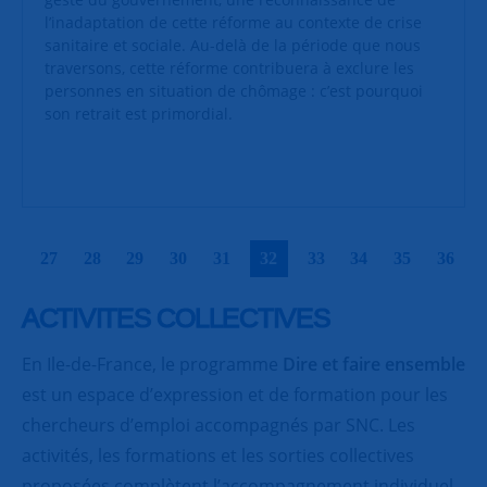
l’inadaptation de cette réforme au contexte de crise
sanitaire et sociale. Au-delà de la période que nous
traversons, cette réforme contribuera à exclure les
personnes en situation de chômage : c’est pourquoi
son retrait est primordial.
|
|
|
|
|
|
|
|
|
|
27
28
29
30
31
32
33
34
35
36
ACTIVITES COLLECTIVES
En Ile-de-France, le programme
Dire et faire ensemble
est un espace d’expression et de formation pour les
chercheurs d’emploi accompagnés par SNC. Les
activités, les formations et les sorties collectives
proposées complètent l’accompagnement individuel,