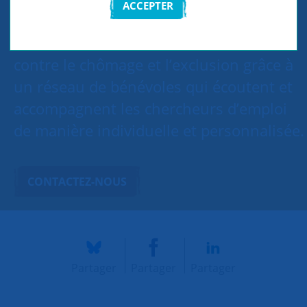
ACCEPTER
SNC Sèvres, Meudon, Chaville lutte
contre le chômage et l’exclusion grâce à
un réseau de bénévoles qui écoutent et
accompagnent les chercheurs d’emploi
de manière individuelle et personnalisée.
CONTACTEZ-NOUS
Partager
Partager
Partager