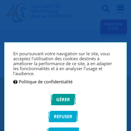
Recherche
FAIRE UN
DON
SNC Sèvres (Chaville, Meudon,
Ville d’Avray, Issy-Les-
En poursuivant votre navigation sur le site, vous
acceptez l'utilisation des cookies destinés à
Moulineaux)
améliorer la performance de ce site, à en adapter
les fonctionnalités et à en analyser l'usage et
l'audience.
Politique de confidentialité
GÉRER
REFUSER