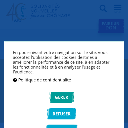
Recherche
FAIRE UN
DON
SNC Laon
En poursuivant votre navigation sur le site, vous
acceptez l'utilisation des cookies destinés à
améliorer la performance de ce site, à en adapter
les fonctionnalités et à en analyser l'usage et
SNC Laon lutte contre le chômage et l’exclusion grâce à
l'audience.
un réseau de bénévoles qui écoutent et accompagnent
Politique de confidentialité
les chercheurs d’emploi de manière individuelle et
personnalisée.
GÉRER
CONTACTEZ-NOUS
REFUSER