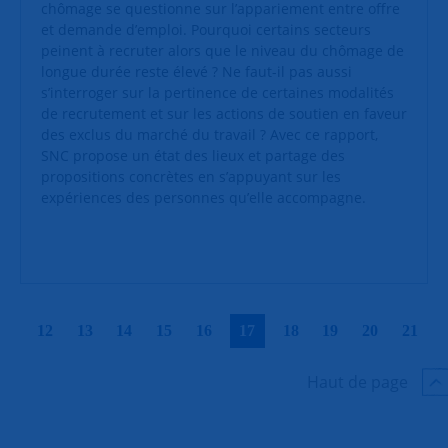
chômage se questionne sur l’appariement entre offre
et demande d’emploi. Pourquoi certains secteurs
peinent à recruter alors que le niveau du chômage de
longue durée reste élevé ? Ne faut-il pas aussi
s’interroger sur la pertinence de certaines modalités
de recrutement et sur les actions de soutien en faveur
des exclus du marché du travail ? Avec ce rapport,
SNC propose un état des lieux et partage des
propositions concrètes en s’appuyant sur les
expériences des personnes qu’elle accompagne.
|
|
|
|
|
|
|
|
|
|
12
13
14
15
16
17
18
19
20
21
Haut de page